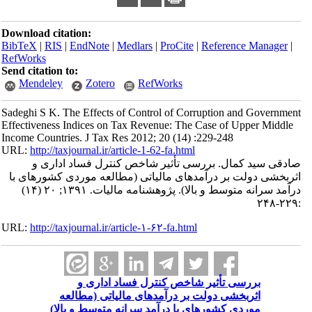
Download citation:
BibTeX
|
RIS
|
EndNote
|
Medlars
|
ProCite
|
Reference Manager
|
RefWorks
Send citation to:
Mendeley
Zotero
RefWorks
Sadeghi S K. The Effects of Control of Corruption and Government
Effectiveness Indices on Tax Revenue: The Case of Upper Middle
Income Countries. J Tax Res 2012; 20 (14) :229-248
URL:
http://taxjournal.ir/article-1-62-fa.html
صادقی سید کمال. بررسی تأثیر شاخص کنترل فساد اداری و
اثربخشی دولت بر درآمدهای مالیاتی (مطالعه موردی کشورهای با
درآمد سرانه متوسط و بالا). پژوهشنامه مالیات. ۱۳۹۱; ۲۰ (۱۴)
:۲۲۹-۲۴۸
URL:
http://taxjournal.ir/article-۱-۶۲-fa.html
بررسی تأثیر شاخص کنترل فساد اداری و
اثربخشی دولت بر درآمدهای مالیاتی (مطالعه
موردی کشورهای با درآمد سرانه متوسط و بالا)