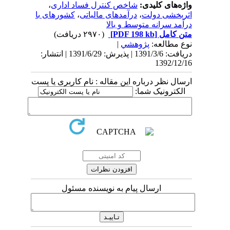
واژه‌های کلیدی:
شاخص کنترل فساد اداری
،
اثربخشی دولت
،
درآمدهای مالیاتی
،
کشورهای با
درآمد سرانه متوسط و بالا
متن کامل
[PDF 198 kb]
(۲۹۷۰ دریافت)
نوع مطالعه:
پژوهشي
|
دریافت: 1391/3/6 | پذیرش: 1391/6/29 | انتشار:
1392/12/16
ارسال نظر درباره این مقاله : نام کاربری یا پست
الکترونیک شما:
ارسال پیام به نویسنده مسئول