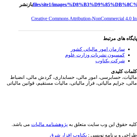
بازنشر
Creative Commons Attribution-NonCommercial 4.0 I
یگاه های مرتبط
سازمان امور مالياتی کشور
کمسیون نشریات وزارت علوم
شرکت یکتاوب
مات کلیدی
ليات، حسابرسی، امور مالی، حسابداری، گردش مالی، انضباط
لی، جرايم مالياتی، فرار مالياتی، ماليات مستقيم، قوانين مالياتی
یه حقوق این وب سایت متعلق به
پژوهشنامه مالیات
می باشد.
احی و برنامه نویسی :
یکتاوب افزار شرق