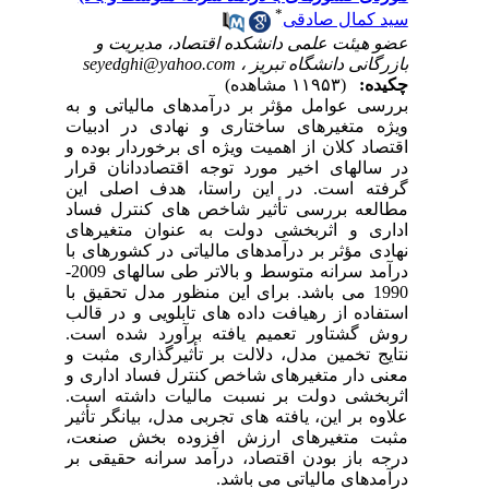
*
سید کمال صادقی
عضو هیئت علمی دانشکده اقتصاد، مدیریت و
بازرگانی دانشگاه تبریز ،
seyedghi@yahoo.com
چکیده:
(۱۱۹۵۳ مشاهده)
بررسی عوامل مؤثر بر درآمدهای مالیاتی و به
ویژه متغیرهای ساختاری و نهادی در ادبیات
اقتصاد کلان از اهمیت ویژه ای برخوردار بوده و
در سالهای اخیر مورد توجه اقتصاددانان قرار
گرفته است. در این راستا، هدف اصلی این
مطالعه بررسی تأثیر شاخص های کنترل فساد
اداری و اثربخشی دولت به عنوان متغیرهای
نهادی مؤثر بر درآمدهای مالیاتی در کشورهای با
درآمد سرانه متوسط و بالاتر طی سالهای 2009-
1990 می باشد. برای این منظور مدل تحقیق با
استفاده از رهیافت داده های تابلویی و در قالب
روش گشتاور تعمیم یافته برآورد شده است.
نتایج تخمین مدل، دلالت بر تأثیرگذاری مثبت و
معنی دار متغیرهای شاخص کنترل فساد اداری و
اثربخشی دولت بر نسبت مالیات داشته است.
علاوه بر این، یافته های تجربی مدل، بیانگر تأثیر
مثبت متغیرهای ارزش افزوده بخش صنعت،
درجه باز بودن اقتصاد، درآمد سرانه حقیقی بر
درآمدهای مالیاتی می باشد.