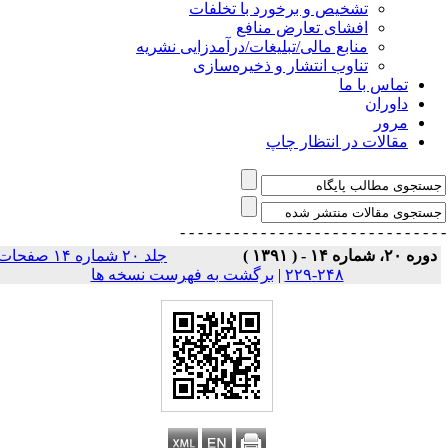
تشخیص و برخورد با تخلفات
افشای تعارض منافع
منابع مالی/تبلیغات/درآمدزایی نشریه
تناوب انتشار و ذخیره‌سازی
تماس با ما
داوران
مرور
مقالات در انتظار چاپ
- - - - - - - - - - - - - - -
- - - - - - - - - - - - - 
وره ۲۰، شماره ۱۴ - ( ۱۳۹۱ )
جلد ۲۰ شماره ۱۴ صفحات
۲۴۸-۲۲۹
|
برگشت به فهرست نسخه ها