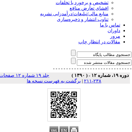
تشخیص و برخورد با تخلفات
افشای تعارض منافع
منابع مالی/تبلیغات/درآمدزایی نشریه
تناوب انتشار و ذخیره‌سازی
تماس با ما
داوران
مرور
مقالات در انتظار چاپ
- - - - - - - - - - - - - - -
- - - - - - - - - - - - - 
وره ۱۹، شماره ۱۲ - ( ۱۳۹۰ )
جلد ۱۹ شماره ۱۲ صفحات
۲۳۸-۲۱۱
|
برگشت به فهرست نسخه ها