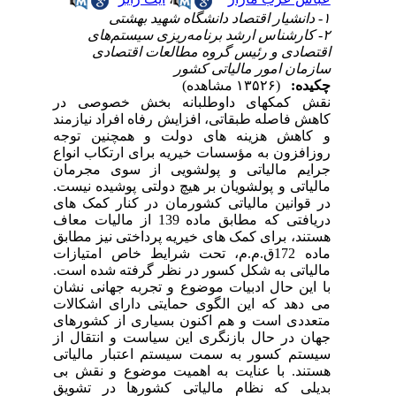
۱- دانشیار اقتصاد دانشگاه شهید بهشتی
۲- کارشناس ارشد برنامه‌ریزی سیستم‌های
اقتصادی و رئیس گروه مطالعات اقتصادی
سازمان امور مالیاتی کشور
چکیده:
(۱۳۵۲۶ مشاهده)
نقش کمکهای داوطلبانه بخش خصوصی در
کاهش فاصله طبقاتی، افزایش رفاه افراد نیازمند
و کاهش هزینه های دولت و همچنین توجه
روزافزون به مؤسسات خیریه برای ارتکاب انواع
جرایم مالیاتی و پولشویی از سوی مجرمان
مالیاتی و پولشویان بر هیچ دولتی پوشیده نیست.
در قوانین مالیاتی کشورمان در کنار کمک های
دریافتی که مطابق ماده 139 از مالیات معاف
هستند، برای کمک های خیریه پرداختی نیز مطابق
ماده 172ق.م.م، تحت شرایط خاص امتیازات
مالیاتی به شکل کسور در نظر گرفته شده است.
با این حال ادبیات موضوع و تجربه جهانی نشان
می دهد که این الگوی حمایتی دارای اشکالات
متعددی است و هم اکنون بسیاری از کشورهای
جهان در حال بازنگری این سیاست و انتقال از
سیستم کسور به سمت سیستم اعتبار مالیاتی
هستند. با عنایت به اهمیت موضوع و نقش بی
بدیلی که نظام مالیاتی کشورها در تشویق