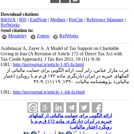
Download citation:
BibTeX
|
RIS
|
EndNote
|
Medlars
|
ProCite
|
Reference Manager
|
RefWorks
Send citation to:
Mendeley
Zotero
RefWorks
Arabmazar A, Zayer A. A Model of Tax Support on Charitable
Giving in Iran (A Revision of Article 172 of Direct Tax Act with
Tax Credit Approach). J Tax Res 2011; 19 (11) :9-36
URL:
http://taxjournal.ir/article-1-85-fa.html
عرب مازار عباس، زایر آیت. ارائه الگویی برای حمایت مالیاتی از
کمکهای خیریه در ایران (بازنگری ماده ۱۷۲ ق.م.م با رویکرد اعتبار
مالیاتی). پژوهشنامه مالیات. ۱۳۹۰; ۱۹ (۱۱) :۹-۳۶
URL:
http://taxjournal.ir/article-۱-۸۵-fa.html
ارائه الگویی برای حمایت مالیاتی از کمکهای
خیریه در ایران (بازنگری ماده 172 ق.م.م با
رویکرد اعتبار مالیاتی)
۲
۱
*
عباس عرب مازار
،
آیت زایر