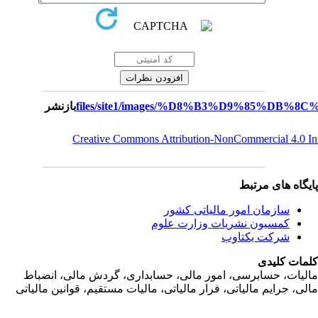
بازنشر
Creative Commons Attribution-NonCommercial 4.0 I
یگاه های مرتبط
سازمان امور مالياتی کشور
کمسیون نشریات وزارت علوم
شرکت یکتاوب
مات کلیدی
ليات، حسابرسی، امور مالی، حسابداری، گردش مالی، انضباط
لی، جرايم مالياتی، فرار مالياتی، ماليات مستقيم، قوانين مالياتی