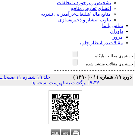
تشخیص و برخورد با تخلفات
افشای تعارض منافع
منابع مالی/تبلیغات/درآمدزایی نشریه
تناوب انتشار و ذخیره‌سازی
تماس با ما
داوران
مرور
مقالات در انتظار چاپ
- - - - - - - - - - - - - - -
- - - - - - - - - - - - - 
وره ۱۹، شماره ۱۱ - ( ۱۳۹۰ )
جلد ۱۹ شماره ۱۱ صفحات
۳۶-۹
|
برگشت به فهرست نسخه ها