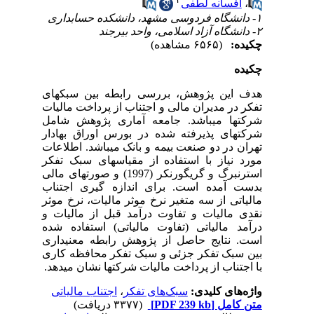
،
افسانه لطفی
۱- دانشگاه فردوسی مشهد، دانشکده حسابداری
۲- دانشگاه آزاد اسلامی، واحد بیرجند
چکیده:
(۶۵۶۵ مشاهده)
چکیده
هدف این پژوهش، بررسی رابطه بین سبک­های
تفکر در مدیران مالی و اجتناب از پرداخت مالیات
شرکت­ها می­باشد. جامعه آماری پژوهش شامل
شرکت­های پذیرفته شده در بورس اوراق بهادار
تهران در دو صنعت بیمه و بانک می­باشد. اطلاعات
مورد نیاز با استفاده از مقیاسهای سبک تفکر
استرنبرگ و گریگورنکر (1997) و صورت­های مالی
بدست آمده است. برای اندازه گیری اجتناب
مالیاتی از سه متغیر نرخ موثر مالیات، نرخ موثر
نقدی مالیات و تفاوت درآمد قبل از مالیات و
درآمد مالیاتی (تفاوت مالیاتی) استفاده شده
است. نتایج حاصل از پژوهش رابطه معنی­داری
بین سبک تفکر جزئی و سبک تفکر محافظه کاری
با اجتناب از پرداخت مالیات شرکت­ها نشان می­دهد.
واژه‌های کلیدی:
سبک‌های تفکر
،
اجتناب مالیاتی
متن کامل
[PDF 239 kb]
(۳۳۷۷ دریافت)