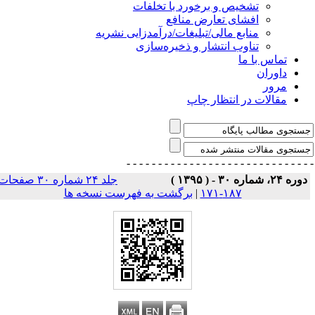
تشخیص و برخورد با تخلفات
افشای تعارض منافع
منابع مالی/تبلیغات/درآمدزایی نشریه
تناوب انتشار و ذخیره‌سازی
تماس با ما
داوران
مرور
مقالات در انتظار چاپ
- - - - - - - - - - - - - - -
- - - - - - - - - - - - - 
وره ۲۴، شماره ۳۰ - ( ۱۳۹۵ )
جلد ۲۴ شماره ۳۰ صفحات
۱۸۷-۱۷۱
|
برگشت به فهرست نسخه ها