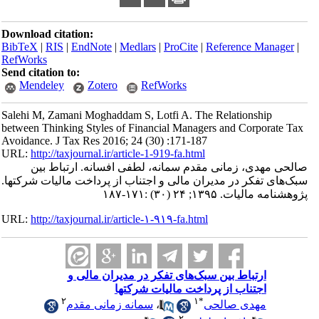
Download citation:
BibTeX
|
RIS
|
EndNote
|
Medlars
|
ProCite
|
Reference Manager
|
RefWorks
Send citation to:
Mendeley
Zotero
RefWorks
Salehi M, Zamani Moghaddam S, Lotfi A. The Relationship
between Thinking Styles of Financial Managers and Corporate Tax
Avoidance. J Tax Res 2016; 24 (30) :171-187
URL:
http://taxjournal.ir/article-1-919-fa.html
صالحی مهدی، زمانی مقدم سمانه، لطفی افسانه. ارتباط بین
سبک‌های تفکر در مدیران مالی و اجتناب از پرداخت مالیات شرکتها.
پژوهشنامه مالیات. ۱۳۹۵; ۲۴ (۳۰) :۱۷۱-۱۸۷
URL:
http://taxjournal.ir/article-۱-۹۱۹-fa.html
ارتباط بین سبک‌های تفکر در مدیران مالی و
اجتناب از پرداخت مالیات شرکتها
۲
۱
*
مهدی صالحی
،
سمانه زمانی مقدم
۲