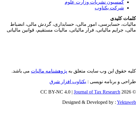
کمسیون نشریات وزارت علوم
شرکت یکتاوب
مات کلیدی
ليات، حسابرسی، امور مالی، حسابداری، گردش مالی، انضباط
لی، جرايم مالياتی، فرار مالياتی، ماليات مستقيم، قوانين مالياتی
یه حقوق این وب سایت متعلق به
پژوهشنامه مالیات
می باشد.
احی و برنامه نویسی :
یکتاوب افزار شرق
Journal of Tax Research
© 202
Designed & Developed by :
Yektaw