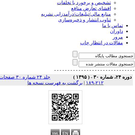
تشخیص و برخورد با تخلفات
افشای تعارض منافع
منابع مالی/تبلیغات/درآمدزایی نشریه
تناوب انتشار و ذخیره‌سازی
تماس با ما
داوران
مرور
مقالات در انتظار چاپ
- - - - - - - - - - - - - - -
- - - - - - - - - - - - - 
وره ۲۴، شماره ۳۰ - ( ۱۳۹۵ )
جلد ۲۴ شماره ۳۰ صفحات
۲۱۲-۱۸۹
|
برگشت به فهرست نسخه ها