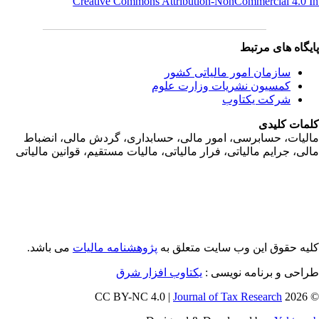
Creative Commons Attribution-NonCommercial 4.0 I
یگاه های مرتبط
سازمان امور مالياتی کشور
کمسیون نشریات وزارت علوم
شرکت یکتاوب
مات کلیدی
ليات، حسابرسی، امور مالی، حسابداری، گردش مالی، انضباط
لی، جرايم مالياتی، فرار مالياتی، ماليات مستقيم، قوانين مالياتی
یه حقوق این وب سایت متعلق به
پژوهشنامه مالیات
می باشد.
احی و برنامه نویسی :
یکتاوب افزار شرق
Journal of Tax Research
© 202