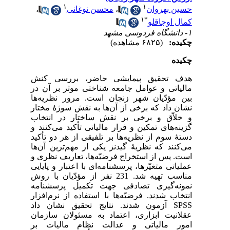
۱
۱
حسین بهروان
،
محسن نوغانی
،
۱
*
کمال اوجاقلو
۱- دانشگاه فردوسی مشهد
چکیده:
(۶۸۲۵ مشاهده)
چکیده
هدف تحقیق پیمایشی حاضر، بررسی کنش
مالیاتی و عوامل جامعه‌ شناختی موثر بر آن در
بین مؤدّیان شهر زنجان است. مرور نظریه‌ها
نشان داد که برخی از آن‌ها به نقش سوژۀ مختار
و خلاّق و برخی بر نقش ساختار در انتخاب
گزینه‌های تمکین و فرار مالیاتی تأکید می‌کنند و
دستۀ سوم از نظریه‌ها بر تلفیقی از هر دو تأکید
می‌کنند که نظریۀ گیدنز یکی از مهم‌ترین آن‌ها
است. پس از استخراج فرضیّه‌ها، تعاریف نظری و
عملیاتی متغیّرها، پرسشنامه‌ای با اعتبار و پایایی
مناسب تهیه شد. 231 نفر از مؤدّیان با روش
نمونه‌گیری تصادفی جهت تکمیل پرسشنامه
انتخاب شدند. فرضیّه‌ها با استفاده از نرم‌افزار
SPSS
آزمون شدند. نتایج تحقیق نشان داد
عقلانیت ابزاری، اعتماد به مسئولان سازمان
امور مالیاتی و عدالت نظام مالیات بر