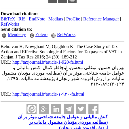
Download citation:
BibTeX
|
RIS
|
EndNote
|
Medlars
|
ProCite
|
Reference Manager
|
RefWorks
Send citation to:
Mendeley
Zotero
RefWorks
Behravan H, Nowghani M, Ojaghlou K. The Case Study of Tax
Action and Effective Sociological Factors for Taxpayers of VAT in
Zanjan. J Tax Res 2016; 24 (30) :189-212
URL:
http://taxjournal.ir/article-1-920-fa.html
بهروان حسین، نوغانی محسن، اوجاقلو کمال. کنش مالیاتی و
عوامل جامعه شناختی موثر بر آن (مطالعه موردی مؤدیان مشمول
مالیات بر ارزش افزوده شهر زنجان). پژوهشنامه مالیات. ۱۳۹۵;
۲۴ (۳۰) :۱۸۹-۲۱۲
URL:
http://taxjournal.ir/article-۱-۹۲۰-fa.html
کنش مالیاتی و عوامل جامعه شناختی موثر بر آن
(مطالعه موردی مؤدیان مشمول مالیات بر
ارزش افزوده شهر زنجان)