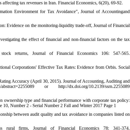
 affecting tax revenues in Iran. Financial Economics, 6(20), 69-92.
ormation Environment for Tax Avoidance", Journal of Accountingand
: Evidence on the monitoring-liquidity trade-off, Journal of Financial
tigating the effect of financial and non-financial factors on the tax
stock returns, Journal of Financial Economics 106: 547-565.
ational Corporations' Effective Tax Rates: Evidence from Orbis. Social
Rating Accuracy (April 30, 2015). Journal of Accounting, Auditing and
tract=2255089 or http://dx.doi.org/10.2139/ssrn.2255089
en ownership type and financial performance with corporate tax policy:
 10, Number 2 - Serial Number 2 Fall and Winter 2017 Page 1
onship between audit quality and tax avoidance in companies listed on
us rural firms, Journal of Financial Economics 78: 341-374.