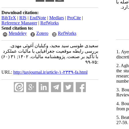
له با
ارد
Download citation:
BibTeX
|
RIS
|
EndNote
|
Medlars
|
ProCite
|
Reference Manager
|
RefWorks
Send citation to:
Mendeley
Zotero
RefWorks
سعیدی طوسی سید مجید، وکیلیان آغوئی مهدی.
بررسی رابطه موقعیت جغرافیایی با مالیات عملکرد
1. Aye
با تأکید بر صنعت. پژوهشنامه مالیات. ۱۴۰۲; ۳۱ (۶۰)
discre
:۷۵-۹۹
2. Agh
the st
URL:
http://taxjournal.ir/article-۱-۲۳۳۹-fa.html
resear
number
3. Bou
Review
4. Bou
from pr
5. Bea
27-59. 