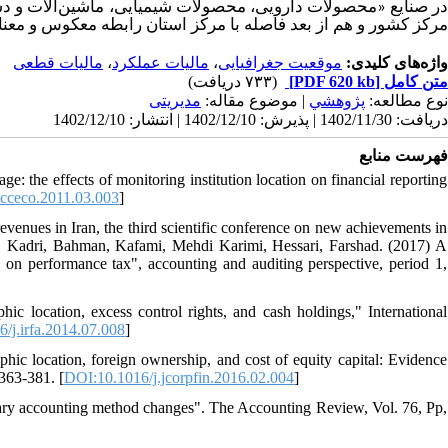
در صنایع «محصولات دارویی، محصولات شیمیایی، ماشین‌آلات و دست
مرکز کشور و هم از بعد فاصله با مرکز استان رابطه معکوس و مع.
مالیات قطعی
،
مالیات عملکرد
،
موقعیت جغرافیایی
واژه‌های کلیدی:
(۷۳۳ دریافت)
[PDF 620 kb]
متن کامل
نوع مطالعه:
پژوهشي
| موضوع مقاله:
مدیریتی
دریافت: 1402/11/30 | پذیرش: 1402/12/10 | انتشار: 1402/12/10
فهرست منابع
the effects of monitoring institution location on financial reporting
acceco.2011.03.003
]
revenues in Iran, the third scientific conference on new achievements in
m. Kadri, Bahman, Kafami, Mehdi Karimi, Hessari, Farshad. (2017) A
ors on performance tax", accounting and auditing perspective, period 1,
 location, excess control rights, and cash holdings," International
/j.irfa.2014.07.008
]
c location, foreign ownership, and cost of equity capital: Evidence
 363-381. [
DOI:10.1016/j.jcorpfin.2016.02.004
]
untary accounting method changes". The Accounting Review, Vol. 76, Pp,