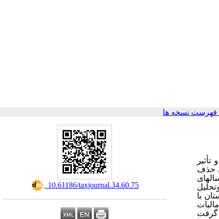
فهرست نسخه ها
تأثیر
ی حذف
ت 132 شرکت در دوره زمانی ۵ ساله بین سال­های
‎ 10.61186/taxjournal.34.60.75
) حلیل
تان با
الیات
 گرفت