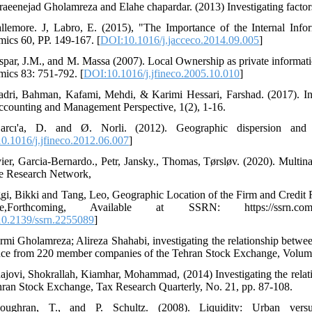
raeenejad Gholamreza and Elahe chapardar. (2013) Investigating factors
llemore. J, Labro, E. (2015), "The Importance of the Internal Inf
ics 60, PP. 149-167. [
DOI:10.1016/j.jacceco.2014.09.005
]
spar, J.M., and M. Massa (2007). Local Ownership as private information
ics 83: 751-792. [
DOI:10.1016/j.jfineco.2005.10.010
]
adri, Bahman, Kafami, Mehdi, & Karimi Hessari, Farshad. (2017). Inves
ccounting and Management Perspective, 1(2), 1-16.
arcı'a, D. and Ø. Norli. (2012). Geographic dispersion and 
0.1016/j.jfineco.2012.06.007
]
vier, Garcia-Bernardo., Petr, Jansky., Thomas, Tørsløv. (2020). Multin
e Research Network,
ggi, Bikki and Tang, Leo, Geographic Location of the Firm and Credit 
ce,Forthcoming, Available at SSRN: https://ssrn.com/abs
0.2139/ssrn.2255089
]
rmi Gholamreza; Alireza Shahabi, investigating the relationship betwe
ce from 220 member companies of the Tehran Stock Exchange, Volume
ajovi, Shokrallah, Kiamhar, Mohammad, (2014) Investigating the relati
hran Stock Exchange, Tax Research Quarterly, No. 21, pp. 87-108.
oughran, T., and P. Schultz. (2008). Liquidity: Urban vers