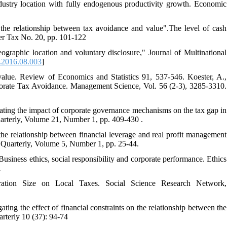
ndustry location with fully endogenous productivity growth. Economic
he relationship between tax avoidance and value".The level of cash
er Tax No. 20, pp. 101-122
aphic location and voluntary disclosure," Journal of Multinational
.2016.08.003
]
alue. Review of Economics and Statistics 91, 537-546. Koester, A.,
porate Tax Avoidance. Management Science, Vol. 56 (2-3), 3285-3310.
ting the impact of corporate governance mechanisms on the tax gap in
arterly, Volume 21, Number 1, pp. 409-430 .
he relationship between financial leverage and real profit management
Quarterly, Volume 5, Number 1, pp. 25-44.
iness ethics, social responsibility and corporate performance. Ethics
a
ration Size on Local Taxes. Social Science Research Network,
ing the effect of financial constraints on the relationship between the
rterly 10 (37): 94-74