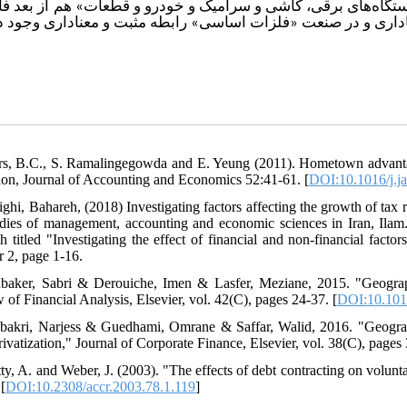
گاه‌های برقی، کاشی و سرامیک و خودرو و قطعات» هم از بعد فاص
ناداری و در صنعت «فلزات اساسی» رابطه مثبت و معناداری وجود د
rs, B.C., S. Ramalingegowda and E. Yeung (2011). Hometown advantage: 
tion, Journal of Accounting and Economics 52:41-61. [
DOI:10.1016/j.j
ighi, Bahareh, (2018) Investigating factors affecting the growth of tax 
udies of management, accounting and economic sciences in Iran, Ila
ch titled "Investigating the effect of financial and non-financial fact
 2, page 1-16.
baker, Sabri & Derouiche, Imen & Lasfer, Meziane, 2015. "Geographic
 of Financial Analysis, Elsevier, vol. 42(C), pages 24-37. [
DOI:10.1016
bakri, Narjess & Guedhami, Omrane & Saffar, Walid, 2016. "Geographi
ivatization," Journal of Corporate Finance, Elsevier, vol. 38(C), pages
tty, A. and Weber, J. (2003). "The effects of debt contracting on vol
[
DOI:10.2308/accr.2003.78.1.119
]