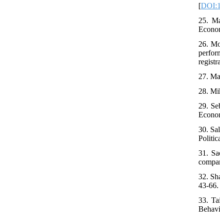
[
DOI:1
25. Ma
Econom
26. Mo
perfor
regist
27. Ma
28. Mi
29. Se
Econom
30. Sa
Politi
31. Sa
compan
32. Sh
43-66. 
33. Ta
Behavi