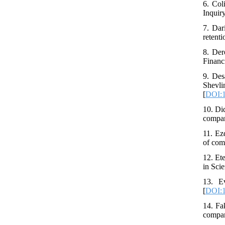
6. Col
Inquir
7. Dar
retent
8. Der
Financ
9. Des
Shevli
[
DOI:1
10. Di
compan
11. Ez
of com
12. Et
in Sci
13. E
[
DOI:1
14. Fa
compan