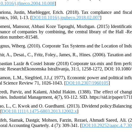
0.1016/j.jfineco.2004.10.008
]
riona, Justin, Muehlegger, Erich. (2018). Tax compliance and fiscal 
ics, 160, 1-13. [
DOI:10.1016/j.jpubeco.2018.02.007
]
meni, Mansour, Abbasi Koze Tapraghi, Mozhgan. (2015) Identificatio
mance of companies by combining, the central library of the Hall -Reg
ration number:-81548.
gnus, Wiberg. (2010). Corporate Tax Systems and the Location of Indu
hir, A., Desai., C., Fritz, Foley., James, R., Hines. (2006). Taxation a
bastian Lazăr & Costel Istrate (2018) Corporate tax-mix and firm pe
ic ResearchEkonomska Istraživanja, 31:1, 1258-1272, DOI: 10.108
lamon, L.M., Siegfried, J.J.,( 1977), Economic power and political infl
cal Science Review 71, 1026-1043. [
DOI:10.2307/1960105
]
eedi, Parviz, and Kalami, Abdul Hakim. (1388). The effect of chang
ies. Industrial Management, 4(7), 93-112. SID. https://sid.ir/paper/171
ao, L., C. Kwok and O. Guedhami. (2013). Dividend policy:Balancing sha
[
DOI:10.1111/j.1475-6803.2013.12002.x
]
ifeh, Siamak, Dastgir, Mohsen, Farzin, Rezaei, Ahmadi Saeed, Ali. (2
oral Accounting Quarterly. 4 (7): 309-341. [
DOI:10.29252/aapc.4.7.3