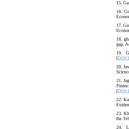
15. Ga
16. Ga
Econom
17. Ga
Econom
18. gh
gap. A
19. G
[
DOI:1
20. Ja
Scienc
21. Ja
Finan
[
DOI:1
22. Ka
Eviden
23. Kh
the Te
24. L