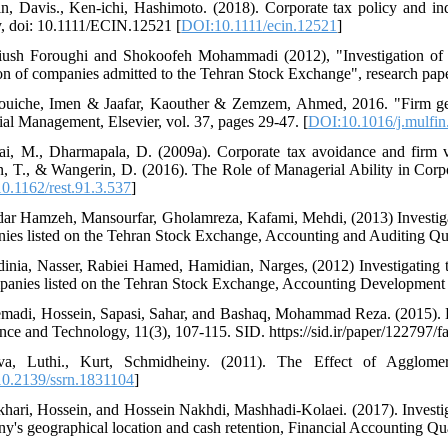
in, Davis., Ken-ichi, Hashimoto. (2018). Corporate tax policy and i
y, doi: 10.1111/ECIN.12521 [
DOI:10.1111/ecin.12521
]
iush Foroughi and Shokoofeh Mohammadi (2012), "Investigation of t
ion of companies admitted to the Tehran Stock Exchange", research pap
ouiche, Imen & Jaafar, Kaouther & Zemzem, Ahmed, 2016. "Firm geogr
ial Management, Elsevier, vol. 37, pages 29-47. [
DOI:10.1016/j.mulfin
ai, M., Dharmapala, D. (2009a). Corporate tax avoidance and firm v
n, T., & Wangerin, D. (2016). The Role of Managerial Ability in Cor
0.1162/rest.91.3.537
]
dar Hamzeh, Mansourfar, Gholamreza, Kafami, Mehdi, (2013) Investiga
ies listed on the Tehran Stock Exchange, Accounting and Auditing Qu
dinia, Nasser, Rabiei Hamed, Hamidian, Narges, (2012) Investigating t
panies listed on the Tehran Stock Exchange, Accounting Development 
emadi, Hossein, Sapasi, Sahar, and Bashaq, Mohammad Reza. (2015). Bus
ence and Technology, 11(3), 107-115. SID. https://sid.ir/paper/122797/f
va, Luthi., Kurt, Schmidheiny. (2011). The Effect of Agglome
0.2139/ssrn.1831104
]
khari, Hossein, and Hossein Nakhdi, Mashhadi-Kolaei. (2017). Investigat
y's geographical location and cash retention, Financial Accounting Qua