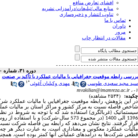
افشای تعارض منافع
منابع مالی/تبلیغات/درآمدزایی نشریه
تناوب انتشار و ذخیره‌سازی
تماس با ما
داوران
مرور
مقالات در انتظار چاپ
- - - - - - - - - - - - - - -
- - - - - - - - - - - - - - -
دوره ۳۱، شماره ۶۰ - ( ۱۴۰۲ )
بررسی رابطه موقعیت جغرافیایی با مالیات عملکرد با تأکید بر صنعت
۱
*
مهدی وکیلیان آغوئی
،
سید مجید سعیدی طوسی
mvakilian@imamreza.ac.ir
۱- ،
چکیده:
(۲۵۳۴ مشاهده)
در این پژوهش، رابطه موقعیت جغرافیایی با مالیات عملکرد شرکت
شاخص فاصله نسبت به مرکز کشور و مراکز استان بر مالیات عملکر
1396 الی 1400 (در مجموع 573 سال-شرکت) و با استفاده از روش داده های پنل و حداقل مربعات تعمیم یافته 
قرار گرفتند. نتایج نشان می‌دهد که رابطه بین فاصله شرکت نسبت ب
مالیات عملکرد معکوس و معناداری است. به ‌عبارت ‌دیگر هر چ
قطعی شرکت‌ها به درآمدهای عملیاتی آنها کمتر بوده است. همچن