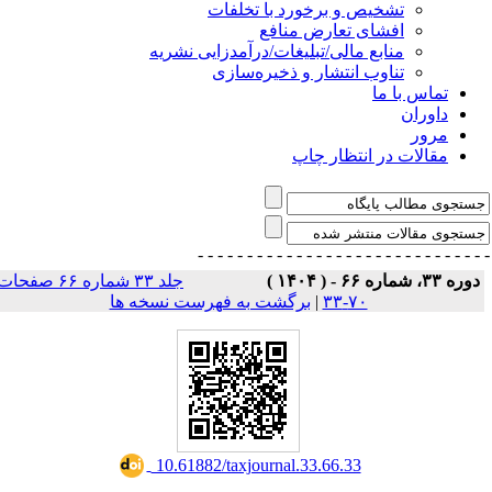
تشخیص و برخورد با تخلفات
افشای تعارض منافع
منابع مالی/تبلیغات/درآمدزایی نشریه
تناوب انتشار و ذخیره‌سازی
تماس با ما
داوران
مرور
مقالات در انتظار چاپ
- - - - - - - - - - - - - - -
- - - - - - - - - - - - - 
دوره ۳۳، شماره ۶۶ - ( ۱۴۰۴ 
جلد ۳۳ شماره ۶۶ صفحات
برگشت به فهرست نسخه ها
|
۷۰-۳۳
‎ 10.61882/taxjournal.33.66.33