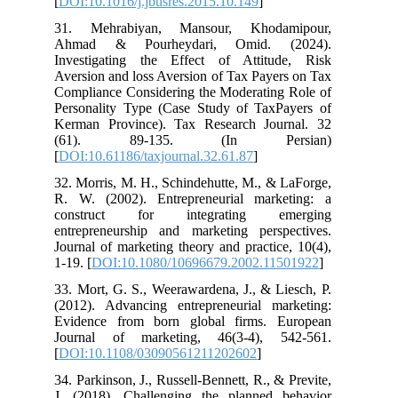
[
DOI:10.1016/j.jbusres.2015.10.149
]
31. Mehrabiyan, Mansour, Khodamipour,
Ahmad & Pourheydari, Omid. (2024).
Investigating the Effect of Attitude, Risk
Aversion and loss Aversion of Tax Payers on Tax
Compliance Considering the Moderating Role of
Personality Type (Case Study of TaxPayers of
Kerman Province). Tax Research Journal. 32
(61). 89-135. (In Persian)
[
DOI:10.61186/taxjournal.32.61.87
]
32. Morris, M. H., Schindehutte, M., & LaForge,
R. W. (2002). Entrepreneurial marketing: a
construct for integrating emerging
entrepreneurship and marketing perspectives.
Journal of marketing theory and practice, 10(4),
1-19. [
DOI:10.1080/10696679.2002.11501922
]
33. Mort, G. S., Weerawardena, J., & Liesch, P.
(2012). Advancing entrepreneurial marketing:
Evidence from born global firms. European
Journal of marketing, 46(3-4), 542-561.
[
DOI:10.1108/03090561211202602
]
34. Parkinson, J., Russell-Bennett, R., & Previte,
J. (2018). Challenging the planned behavior