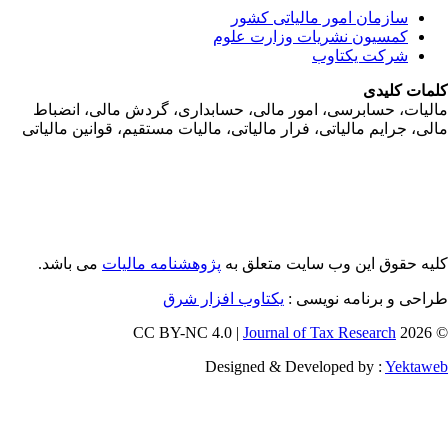
سازمان امور مالياتی کشور
کمسیون نشریات وزارت علوم
شرکت یکتاوب
مات کلیدی
ليات، حسابرسی، امور مالی، حسابداری، گردش مالی، انضباط
لی، جرايم مالياتی، فرار مالياتی، ماليات مستقيم، قوانين مالياتی
یه حقوق این وب سایت متعلق به
پژوهشنامه مالیات
می باشد.
طراحی و برنامه نویسی
یکتاوب افزار شرق
Journal of Tax Research
© 202
Designed & Developed by :
Yektaw