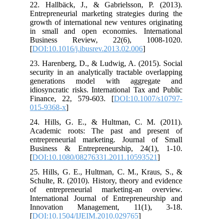
22. Hallbäck, J., & Gabrielsson, P. (2013).
Entrepreneurial marketing strategies during the
growth of international new ventures originating
in small and open economies. International
Business Review, 22(6), 1008-1020.
[
DOI:10.1016/j.ibusrev.2013.02.006
]
23. Harenberg, D., & Ludwig, A. (2015). Social
security in an analytically tractable overlapping
generations model with aggregate and
idiosyncratic risks. International Tax and Public
Finance, 22, 579-603. [
DOI:10.1007/s10797-
015-9368-x
]
24. Hills, G. E., & Hultman, C. M. (2011).
Academic roots: The past and present of
entrepreneurial marketing. Journal of Small
Business & Entrepreneurship, 24(1), 1-10.
[
DOI:10.1080/08276331.2011.10593521
]
25. Hills, G. E., Hultman, C. M., Kraus, S., &
Schulte, R. (2010). History, theory and evidence
of entrepreneurial marketing-an overview.
International Journal of Entrepreneurship and
Innovation Management, 11(1), 3-18.
[
DOI:10.1504/IJEIM.2010.029765
]