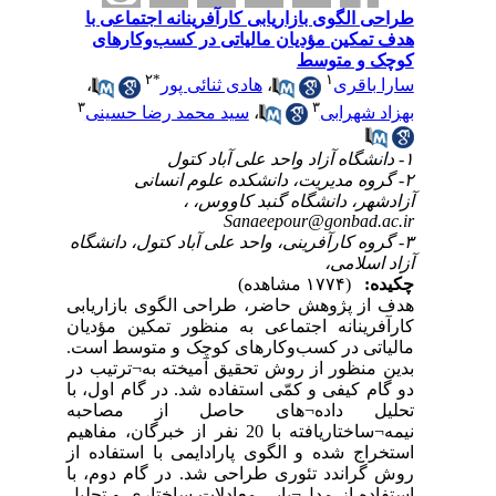
طراحی الگوی بازاریابی کارآفرینانه اجتماعی با
هدف تمکین مؤدیان مالیاتی در کسب‌وکارهای
کوچک و متوسط
۲
*
۱
،
هادی ثنائی پور
،
سارا باقری
۳
۳
سید محمد رضا حسینی
،
بهزاد شهرابی
۱- دانشگاه آزاد واحد علی آباد کتول
۲- گروه مدیریت، دانشکده علوم انسانی
آزادشهر، دانشگاه گنبد کاووس، ،
Sanaeepour@gonbad.ac.ir
۳- گروه کارآفرینی، واحد علی آباد کتول، دانشگاه
آزاد اسلامی،
چکیده:
(۱۷۷۴ مشاهده)
هدف از پژوهش حاضر، طراحی الگوی بازاریابی
کارآفرینانه اجتماعی به منظور تمکین مؤدیان
مالیاتی در کسب‌وکارهای کوچک و متوسط است.
بدین منظور از روش تحقیق آمیخته به¬ترتیب در
دو گام کیفی و کمّی استفاده شد. در گام اول، با
تحلیل داده¬های حاصل از مصاحبه
نیمه¬ساختاریافته با 20 نفر از خبرگان، مفاهیم
استخراج شده و الگوی پارادایمی با استفاده از
روش گراندد تئوری طراحی شد. در گام دوم، با
استفاده از مدل¬یابی معادلات ساختاری و تحلیل