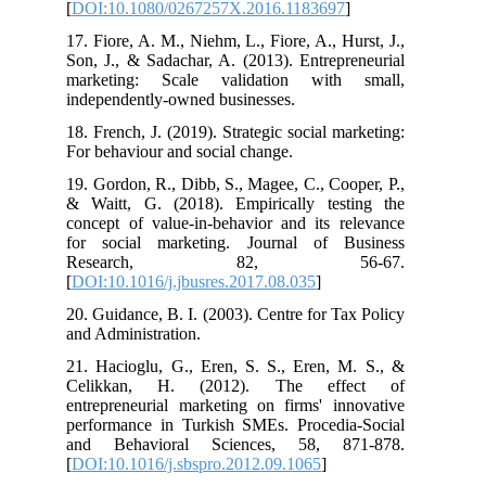
[
DOI:10.1080/0267257X.2016.1183697
]
17. Fiore, A. M., Niehm, L., Fiore, A., Hurst, J.,
Son, J., & Sadachar, A. (2013). Entrepreneurial
marketing: Scale validation with small,
independently-owned businesses.
18. French, J. (2019). Strategic social marketing:
For behaviour and social change.
19. Gordon, R., Dibb, S., Magee, C., Cooper, P.,
& Waitt, G. (2018). Empirically testing the
concept of value-in-behavior and its relevance
for social marketing. Journal of Business
Research, 82, 56-67.
[
DOI:10.1016/j.jbusres.2017.08.035
]
20. Guidance, B. I. (2003). Centre for Tax Policy
and Administration.
21. Hacioglu, G., Eren, S. S., Eren, M. S., &
Celikkan, H. (2012). The effect of
entrepreneurial marketing on firms' innovative
performance in Turkish SMEs. Procedia-Social
and Behavioral Sciences, 58, 871-878.
[
DOI:10.1016/j.sbspro.2012.09.1065
]