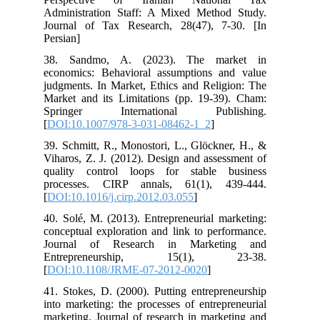
Administration Staff: A Mixed Method Study.
Journal of Tax Research, 28(47), 7-30. [In
Persian]
38. Sandmo, A. (2023). The market in
economics: Behavioral assumptions and value
judgments. In Market, Ethics and Religion: The
Market and its Limitations (pp. 19-39). Cham:
Springer International Publishing.
[
DOI:10.1007/978-3-031-08462-1_2
]
39. Schmitt, R., Monostori, L., Glöckner, H., &
Viharos, Z. J. (2012). Design and assessment of
quality control loops for stable business
processes. CIRP annals, 61(1), 439-444.
[
DOI:10.1016/j.cirp.2012.03.055
]
40. Solé, M. (2013). Entrepreneurial marketing:
conceptual exploration and link to performance.
Journal of Research in Marketing and
Entrepreneurship, 15(1), 23-38.
[
DOI:10.1108/JRME-07-2012-0020
]
41. Stokes, D. (2000). Putting entrepreneurship
into marketing: the processes of entrepreneurial
marketing. Journal of research in marketing and