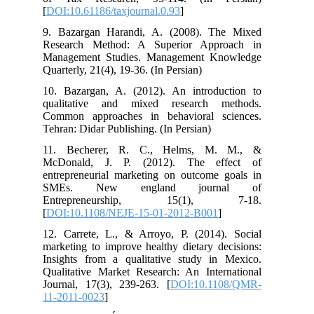
[
DOI:10.61186/taxjournal.0.93
]
9. Bazargan Harandi, A. (2008). The Mixed
Research Method: A Superior Approach in
Management Studies. Management Knowledge
Quarterly, 21(4), 19-36. (In Persian)
10. Bazargan, A. (2012). An introduction to
qualitative and mixed research methods.
Common approaches in behavioral sciences.
Tehran: Didar Publishing. (In Persian)
11. Becherer, R. C., Helms, M. M., &
McDonald, J. P. (2012). The effect of
entrepreneurial marketing on outcome goals in
SMEs. New england journal of
Entrepreneurship, 15(1), 7-18.
[
DOI:10.1108/NEJE-15-01-2012-B001
]
12. Carrete, L., & Arroyo, P. (2014). Social
marketing to improve healthy dietary decisions:
Insights from a qualitative study in Mexico.
Qualitative Market Research: An International
Journal, 17(3), 239-263. [
DOI:10.1108/QMR-
11-2011-0023
]