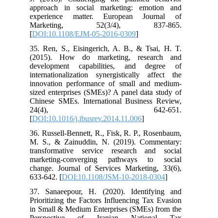
approach in social marketing: emotion and
experience matter. European Journal of
Marketing, 52(3/4), 837-865.
[
DOI:10.1108/EJM-05-2016-0309
]
35. Ren, S., Eisingerich, A. B., & Tsai, H. T.
(2015). How do marketing, research and
development capabilities, and degree of
internationalization synergistically affect the
innovation performance of small and medium-
sized enterprises (SMEs)? A panel data study of
Chinese SMEs. International Business Review,
24(4), 642-651.
[
DOI:10.1016/j.ibusrev.2014.11.006
]
36. Russell-Bennett, R., Fisk, R. P., Rosenbaum,
M. S., & Zainuddin, N. (2019). Commentary:
transformative service research and social
marketing-converging pathways to social
change. Journal of Services Marketing, 33(6),
633-642. [
DOI:10.1108/JSM-10-2018-0304
]
37. Sanaeepour, H. (2020). Identifying and
Prioritizing the Factors Influencing Tax Evasion
in Small & Medium Enterprises (SMEs) from the
Perspective of Iranian National Tax