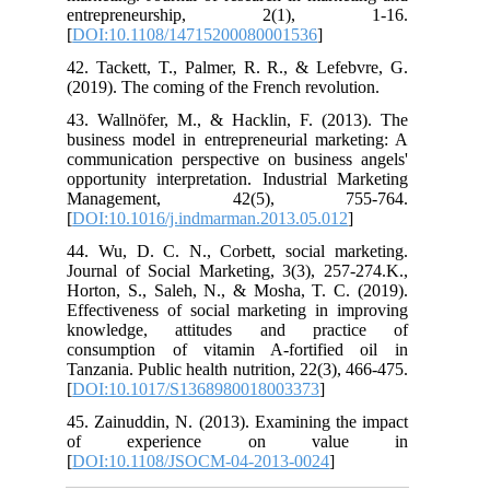
entrepreneurship, 2(1), 1-16.
[
DOI:10.1108/14715200080001536
]
42. Tackett, T., Palmer, R. R., & Lefebvre, G.
(2019). The coming of the French revolution.
43. Wallnöfer, M., & Hacklin, F. (2013). The
business model in entrepreneurial marketing: A
communication perspective on business angels'
opportunity interpretation. Industrial Marketing
Management, 42(5), 755-764.
[
DOI:10.1016/j.indmarman.2013.05.012
]
44. Wu, D. C. N., Corbett, social marketing.
Journal of Social Marketing, 3(3), 257-274.K.,
Horton, S., Saleh, N., & Mosha, T. C. (2019).
Effectiveness of social marketing in improving
knowledge, attitudes and practice of
consumption of vitamin A-fortified oil in
Tanzania. Public health nutrition, 22(3), 466-475.
[
DOI:10.1017/S1368980018003373
]
45. Zainuddin, N. (2013). Examining the impact
of experience on value in
[
DOI:10.1108/JSOCM-04-2013-0024
]