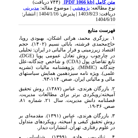
(۷۴۴ دریافت)
[PDF 1066 kb]
متن کامل
نوع مطالعه:
پژوهشي
| موضوع مقاله:
مدیریتی
دریافت: 1403/8/23 | پذیرش: 1404/1/16 | انتشار:
1404/6/10
فهرست منابع
۱. برزگری محمد، هراتی اشکان، بهبودی رویا،
حاج‌محمدی فرشته، بابائی نسیم (۱۴۰۲). حجم
اقتصاد زیرزمینی و فرار مالیاتی در ایران: تحلیلی
در چارچوب روش تعادل عمومی پویا (DGE)،
تابع تقاضای پول (CDA) و شاخص چندگانه-علل
چندگانه (MIMIC). پژوهشنامه مالیات (نشریه
علمی). ویژه نامه سیزدهمین همایش سیاستهای
مالی و مالیاتی ایران. صص. ۱۱۴-۹۳.
۲. بازرگان هرندی، عباس (۱۳۸۷). روش تحقیق
آمیخته:رویکردی برتر برای مطالعات مدیریت.
فصلنامه دانش مدیریت. سال ۲۱. شماره ۸۱.
صص. ۳۶-۱۹.
۳. بازرگان هرندی، عباس (۱۳۹۱). مقدمه‌ای بر
روش تحقیق کیفی و آمیخته. رویکردهای متداول
در علوم رفتاری. تهران. انتشارات دیدار.
۴. ثنائی‌پور، هادی (۱۳۹۹). شناسایی و