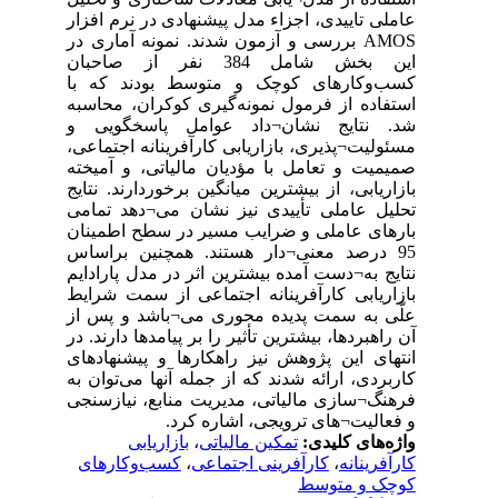
عاملی تاییدی، اجزاء مدل پیشنهادی در نرم افزار
AMOS بررسی و آزمون شدند. نمونه آماری در
این بخش شامل 384 نفر از صاحبان
کسب‌وکارهای کوچک و متوسط بودند که با
استفاده از فرمول نمونه‌گیری کوکران، محاسبه
شد. نتایج نشان¬داد عوامل پاسخگویی و
مسئولیت¬پذیری، بازاریابی کارآفرینانه اجتماعی،
صمیمیت و تعامل با مؤدیان مالیاتی، و آمیخته
بازاریابی، از بیشترین میانگین برخوردارند. نتایج
تحلیل عاملی تأییدی نیز نشان می¬دهد تمامی
بارهای عاملی و ضرایب مسیر در سطح اطمینان
95 درصد معنی¬دار هستند. همچنین براساس
نتایج به¬دست آمده بیشترین اثر در مدل پارادایم
بازاریابی کارآفرینانه اجتماعی از سمت شرایط
علّی به سمت پدیده محوری می¬باشد و پس از
آن راهبردها، بیشترین تأثیر را بر پیامدها دارند. در
انتهای این پژوهش نیز راهکارها و پیشنهادهای
کاربردی، ارائه شدند که از جمله آنها می‌توان به
فرهنگ¬سازی مالیاتی، مدیریت منابع، نیازسنجی
و فعالیت¬های ترویجی، اشاره کرد.
بازاریابی
،
تمکین مالیاتی
واژه‌های کلیدی:
کسب‌وکارهای
،
کارآفرینی اجتماعی
،
کارآفرینانه
کوچک و متوسط