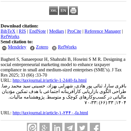
Download citation:
BibTeX
|
RIS
|
EndNote
|
Medlars
|
ProCite
|
Reference Manager
|
RefWorks
Send citation to:
Mendeley
Zotero
RefWorks
Bagheri S, Sanaeepour H, Shahrabi B, Hoseini S M R. Designing a
social entrepreneurial marketing model to enhance taxpayer
compliance in small and medium-sized enterprises (SME’s). J Tax
Res 2025; 33 (66) :33-70
URL:
http://taxjournal.ir/article-1-2440-fa.html
باقری سارا، ثنائی پور هادی، شهرابی بهزاد، حسینی سید محمد رضا.
طراحی الگوی بازاریابی کارآفرینانه اجتماعی با هدف تمکین مؤدیان
مالیاتی در کسب‌وکارهای کوچک و متوسط. پژوهشنامه مالیات.
۱۴۰۴; ۳۳ (۶۶) :۳۳-۷۰
URL:
http://taxjournal.ir/article-۱-۲۴۴۰-fa.html