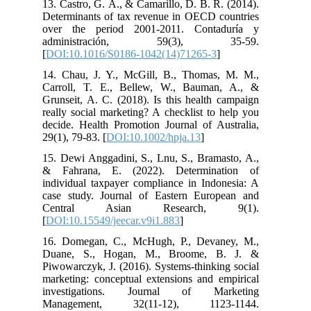
13. Castro, G. Á., & Camarillo, D. B. R. (2014).
Determinants of tax revenue in OECD countries
over the period 2001-2011. Contaduría y
administración, 59(3), 35-59.
[
DOI:10.1016/S0186-1042(14)71265-3
]
14. Chau, J. Y., McGill, B., Thomas, M. M.,
Carroll, T. E., Bellew, W., Bauman, A., &
Grunseit, A. C. (2018). Is this health campaign
really social marketing? A checklist to help you
decide. Health Promotion Journal of Australia,
29(1), 79-83. [
DOI:10.1002/hpja.13
]
15. Dewi Anggadini, S., Lnu, S., Bramasto, A.,
& Fahrana, E. (2022). Determination of
individual taxpayer compliance in Indonesia: A
case study. Journal of Eastern European and
Central Asian Research, 9(1).
[
DOI:10.15549/jeecar.v9i1.883
]
16. Domegan, C., McHugh, P., Devaney, M.,
Duane, S., Hogan, M., Broome, B. J. &
Piwowarczyk, J. (2016). Systems-thinking social
marketing: conceptual extensions and empirical
investigations. Journal of Marketing
Management, 32(11-12), 1123-1144.