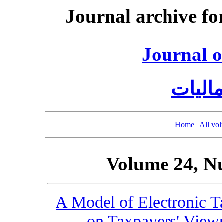
Journal archive fo
Journal o
الیات
Home
|
All vo
Volume 24, N
A Model of Electronic T
on Taxpayers' View