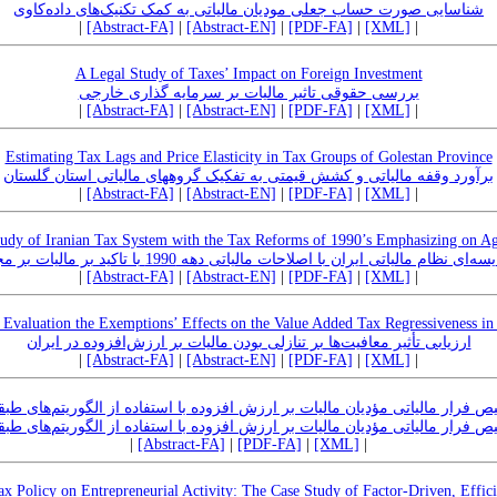
شناسایی صورت حساب جعلی مودیان مالیاتی به کمک تکنیک‌های داده‌کاوی
|
[Abstract-FA]
|
[Abstract-EN]
|
[PDF-FA]
|
[XML]
|
A Legal Study of Taxes’ Impact on Foreign Investment
بررسی حقوقی تاثیر مالیات بر سرمایه گذاری خارجی
|
[Abstract-FA]
|
[Abstract-EN]
|
[PDF-FA]
|
[XML]
|
Estimating Tax Lags and Price Elasticity in Tax Groups of Golestan Province
برآورد وقفه مالیاتی و کشش قیمتی به تفکیک گروههای مالیاتی استان گلستان
|
[Abstract-FA]
|
[Abstract-EN]
|
[PDF-FA]
|
[XML]
|
udy of Iranian Tax System with the Tax Reforms of 1990’s Emphasizing on A
ام مالیاتی ایران با اصلاحات مالیاتی دهه 1990 با تاکید بر مالیات بر مجموع درآمد
|
[Abstract-FA]
|
[Abstract-EN]
|
[PDF-FA]
|
[XML]
|
 Evaluation the Exemptions’ Effects on the Value Added Tax Regressiveness in 
ارزیابی تأثیر معافیت‌ها بر تنازلی بودن مالیات بر ارزش‌افزوده در ایران
|
[Abstract-FA]
|
[Abstract-EN]
|
[PDF-FA]
|
[XML]
|
یص فرار مالیاتی مؤدیان مالیات بر ارزش افزوده با استفاده از الگوریتم‌های طبق
یص فرار مالیاتی مؤدیان مالیات بر ارزش افزوده با استفاده از الگوریتم‌های طبق
|
[Abstract-FA]
|
[PDF-FA]
|
[XML]
|
Tax Policy on Entrepreneurial Activity: The Case Study of Factor-Driven, Effi