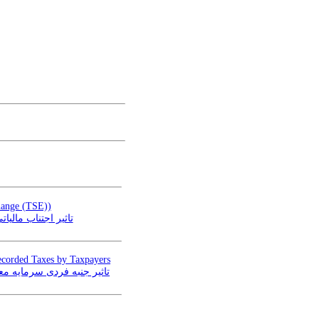
hange (TSE))
تاثیر اجتناب مال)
recorded Taxes by Taxpayers
تاثیر جنبه فردی سرمایه)