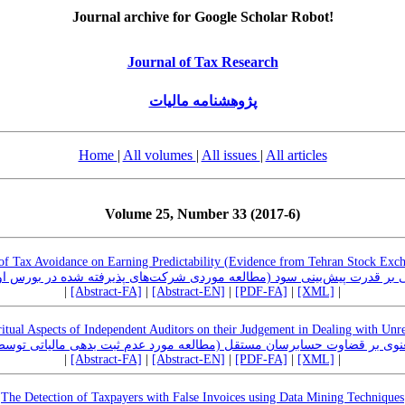
Journal archive for Google Scholar Robot!
Journal of Tax Research
پژوهشنامه مالیات
Home
|
All volumes
|
All issues
|
All articles
Volume 25, Number 33 (2017-6)
of Tax Avoidance on Earning Predictability (Evidence from Tehran Stock Exc
یاتی بر قدرت پیش‌بینی سود (مطالعه موردی شرکت‌های پذیرفته شده در بورس او
|
[Abstract-FA]
|
[Abstract-EN]
|
[PDF-FA]
|
[XML]
|
ritual Aspects of Independent Auditors on their Judgement in Dealing with Un
 معنوی بر قضاوت حسابرسان مستقل (مطالعه مورد عدم ثبت بدهی مالیاتی 
|
[Abstract-FA]
|
[Abstract-EN]
|
[PDF-FA]
|
[XML]
|
The Detection of Taxpayers with False Invoices using Data Mining Techniques