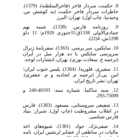
8. حکمت، سردار فاخر (فاخرالسلطنه). (1379).
خاطرات سردار فاخر حکمت (به کوشش س.
وحیدنیا، چاپ اول). تهران: البرز.
9. روزنامه فارس. (1338). شنبه نهم
جمادی‌الاولی 1338ق/31جنوری 1920م/ 11 دلو
1298ش، 4(22).
10. سایکس، سر پرسی. (1363). سفرنامۀ ژنرال
سرپرسی سایکس یا ده هزار میل در ایران
(ترجمه ح. سعادت نوری). تهران: انتشارات لوحه.
11. سفیری، فلوریدا. (1364). پلیس جنوب ایران؛
اس. پی.آر (ترجمه م. اتحادیه و م. جعفری).
تهران: نشر تاریخ ایران.
12. سند ساکما. شماره سند: 40193-240 و
75009-293.
13. شفیعی سروستانی، مسعود. (1383). فارس
در انقلاب مشروطیت (چاپ اول). شیراز: بنیاد
فارس شناسی.
14. صفی‌نژاد، جواد. (1381). شیوه‌های اخذ
مالیات در مناطقی از عشایر لرنشین ایران. نامه‌