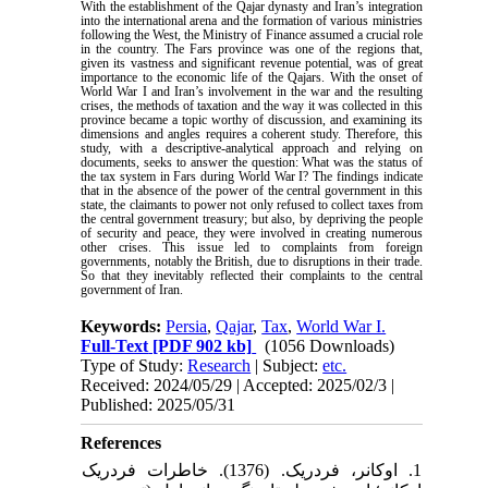
With the establishment of the Qajar dynasty and Iran’s integration
into the international arena and the formation of various ministries
following the West, the Ministry of Finance assumed a crucial role
in the country. The Fars province was one of the regions that,
given its vastness and significant revenue potential, was of great
importance to the economic life of the Qajars. With the onset of
World War I and Iran’s involvement in the war and the resulting
crises, the methods of taxation and the way it was collected in this
province became a topic worthy of discussion, and examining its
dimensions and angles requires a coherent study. Therefore, this
study, with a descriptive-analytical approach and relying on
documents, seeks to answer the question: What was the status of
the tax system in Fars during World War I? The findings indicate
that in the absence of the power of the central government in this
state, the claimants to power not only refused to collect taxes from
the central government treasury; but also, by depriving the people
of security and peace, they were involved in creating numerous
other crises. This issue led to complaints from foreign
governments, notably the British, due to disruptions in their trade.
So that they inevitably reflected their complaints to the central
government of Iran.
Keywords:
Persia
,
Qajar
,
Tax
,
World War I.
Full-Text
[PDF 902 kb]
(1056 Downloads)
Type of Study:
Research
| Subject:
etc.
Received: 2024/05/29 | Accepted: 2025/02/3 |
Published: 2025/05/31
References
1. اوکانر، فردریک. (1376). خاطرات فردریک