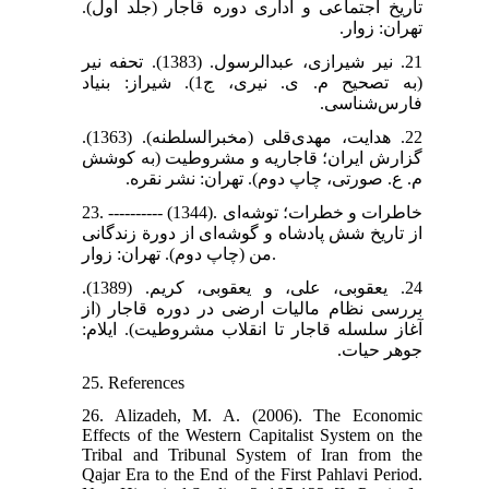
تاریخ اجتماعی و اداری دوره قاجار (جلد اول).
تهران: زوار.
21. نیر شیرازی، عبدالرسول. (1383). تحفه نیر
(به تصحیح م. ی. نیری، ج1). شیراز: بنیاد
فارس‌شناسی.
22. هدایت، مهدی‌قلی (مخبرالسلطنه). (1363).
گزارش ایران؛ قاجاریه و مشروطیت (به کوشش
م. ع. صورتی، چاپ دوم). تهران: نشر نقره.
23. ---------- (1344). خاطرات و خطرات؛ توشه‌ای
از تاریخ شش پادشاه و گوشه‌ای از دورة زندگانی
من (چاپ دوم). تهران: زوار.
24. یعقوبی، علی، و یعقوبی، کریم. (1389).
بررسی نظام مالیات ارضی در دوره قاجار (از
آغاز سلسله قاجار تا انقلاب مشروطیت). ایلام:
جوهر حیات.
25. References
26. Alizadeh, M. A. (2006). The Economic
Effects of the Western Capitalist System on the
Tribal and Tribunal System of Iran from the
Qajar Era to the End of the First Pahlavi Period.