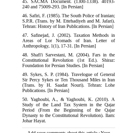
45. SACMA Document. (1300-1338). 40193-
240 and 75009-293. [In Persian]
46. Safiri, F. (1985). The South Police of Iranian;
S.P.R. (Trans. by M. Ettehadiyeh and M. Jafari).
Tehran: History of Iran Publications. [In Persian]
47. Safinejad, J. (2002). Taxation Methods in
Areas of Lor Nomads of Iran. Letter of
Anthropology, 1(1), 17-31. [In Persian]
48. Shafi'i Sarvestani, M. (2004). Fars in the
Constitutional Revolution (1st Ed.). Shiraz:
Foundation for Persian Studies. [In Persian]
49. Sykes, S. P. (1984). Travelogue of General
Sir Percy Sykes or Ten Thousand Miles in Iran
(Trans. by H. Saadat Nouri). Tehran: Lohe
Publications. [In Persian]
50. Yaghoubi, A., & Yaghoubi, K. (2010). A
Study of the Land Tax System in the Qajar
Period (From the Beginning of the Qajar
Dynasty to the Constitutional Revolution). Ilam:
Johar Hayat.
Add your comments about this article : Your