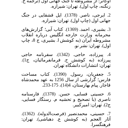
اوکانر؛ از مشروطه تا جنگ جهانی اول (ترجمه‌ ح.
زنگنه، چاپ اول). تهران: شیرازه.
2. ایرجی، ناصر. (1378). ایل قشقایی در جنگ
جهانی اول (چاپ اول). تهران: شیرازه.
3. بشیری، احمد. (1369). کتاب آبی؛ گزارش‌های
محرمانه وزارت خارجه انگلیس درباره انقلاب
مشروطه ایران (به کوشش ا. بشیری، ج 8، چاپ
اول). تهران: نشر نو.
4. پیرزاده، حاجی. (1342). سفرنامه‌ حاجی
پیرزاده (به کوشش ح. فرمانفرمائیان، ج1).
تهران: انتشارات دانشگاه تهران.
5. جعفریان، رسول. (1390). کتاب مساحت
فارس؛ گزارشی از سال 1256 به عهد محمدشاه
قاجار. پیام بهارستان، 4(14)، 175-233.
6. حسینی فسایی، حسن. (1378). فارسنامه
ناصری (با تصحیح و تحشیه م. رستگار فسایی،
ج2). تهران: امیرکبیر.
7. حسینی، محمدنصیر (فرصت‌الدوله). (1362).
آثار العجم (به کوشش ع. دهباشی). تهران:
فرهنگسرا.