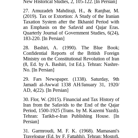
New Historical Studies, 2, 105-122. [In Persian]
27. Amuzadeh Mahdiraji, H., & Ranjbar, M.
(2019). Tax or Extortion: A Study of the Iranian
Taxation System after the Ilkhanid Period with
an Emphasis on the Safavid and Qajar Eras.
Quarterly Journal of Government Studies, 6(24),
183-220. [In Persian]
28. Bashiri, A. (1990). The Blue Book;
Confidential Reports of the British Foreign
Ministry on the Constitutional Revolution of Iran
(8, Ed. by A. Bashiri, 1st Ed.). Tehran: Nashre-
No. [In Persian]
29. Fars Newspaper. (1338). Saturday, 9th
Jamadi al-Awwal 1338 AH/January 31, 1920/
AD, 4(22). [In Persian]
30. Flor, W. (2015). Financial and Tax History of
Iran from the Safavids to the End of the Qajar
Period, 1500-1925 (Trans. by M. Kazemi Yazdi).
Tehran: Tarikh-e-Iran Publishing House. [In
Persian]
31. Garmroudi, M. F. K. (1968). Mamasani's
Travelogue (Ed. by F. Fattahhi). Tehran: Mostofi.