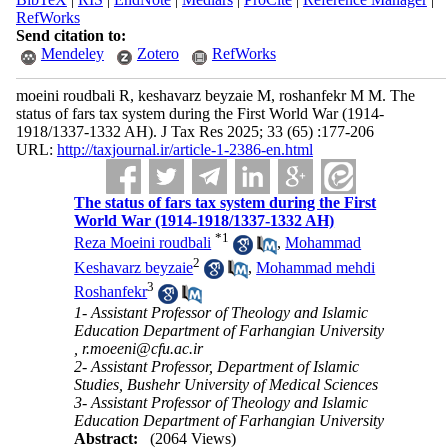
RefWorks
Send citation to:
Mendeley
Zotero
RefWorks
moeini roudbali R, keshavarz beyzaie M, roshanfekr M M. The
status of fars tax system during the First World War (1914-
1918/1337-1332 AH). J Tax Res 2025; 33 (65) :177-206
URL:
http://taxjournal.ir/article-1-2386-en.html
The status of fars tax system during the First
World War (1914-1918/1337-1332 AH)
*
1
Reza Moeini roudbali
,
Mohammad
2
Keshavarz beyzaie
,
Mohammad mehdi
3
Roshanfekr
1- Assistant Professor of Theology and Islamic
Education Department of Farhangian University
,
r.moeeni@cfu.ac.ir
2- Assistant Professor, Department of Islamic
Studies, Bushehr University of Medical Sciences
3- Assistant Professor of Theology and Islamic
Education Department of Farhangian University
Abstract:
(2064 Views)