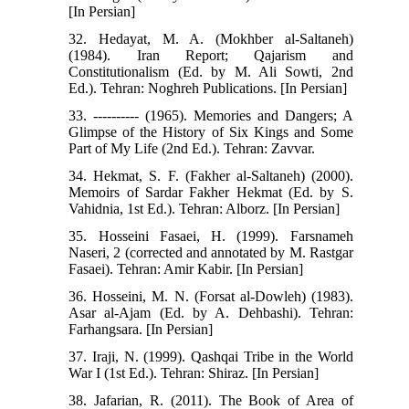
[In Persian]
32. Hedayat, M. A. (Mokhber al-Saltaneh)
(1984). Iran Report; Qajarism and
Constitutionalism (Ed. by M. Ali Sowti, 2nd
Ed.). Tehran: Noghreh Publications. [In Persian]
33. ---------- (1965). Memories and Dangers; A
Glimpse of the History of Six Kings and Some
Part of My Life (2nd Ed.). Tehran: Zavvar.
34. Hekmat, S. F. (Fakher al-Saltaneh) (2000).
Memoirs of Sardar Fakher Hekmat (Ed. by S.
Vahidnia, 1st Ed.). Tehran: Alborz. [In Persian]
35. Hosseini Fasaei, H. (1999). Farsnameh
Naseri, 2 (corrected and annotated by M. Rastgar
Fasaei). Tehran: Amir Kabir. [In Persian]
36. Hosseini, M. N. (Forsat al-Dowleh) (1983).
Asar al-Ajam (Ed. by A. Dehbashi). Tehran:
Farhangsara. [In Persian]
37. Iraji, N. (1999). Qashqai Tribe in the World
War I (1st Ed.). Tehran: Shiraz. [In Persian]
38. Jafarian, R. (2011). The Book of Area of