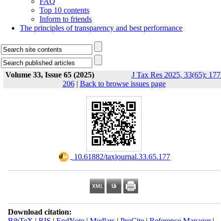
FAQ
Top 10 contents
Inform to friends
The principles of transparency and best performance
Volume 33, Issue 65 (2025)
J Tax Res 2025, 33(65): 177
206
|
Back to browse issues page
‎ 10.61882/taxjournal.33.65.177
Download citation:
BibTeX
|
RIS
|
EndNote
|
Medlars
|
ProCite
|
Reference Manager
|