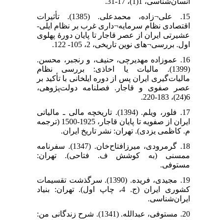
انسان‌شناسی، 1(1)، 17-31.
15. علی¬زاده، محمدعلی. (1385). تأثیرات
اقتصادی نظام سرمایه¬داری غرب بر نظام ایلی-
عشیرتی ایران از عصر قاجار تا پایان دورۀ پهلوی
اول. بررسی¬های نوین تاریخی، 2، 105- 122.
16. عموزاده مهدیرچی، حنیف، و رنجبر، محسن.
(1399). مالیات یا اخاذی: بررسی نظام
مالیات‌گیری ایران پس از دوره ایلخانی با تأکید بر
عصر صفوی و قاجار. فصلنامه دولت‌پژوهی،
6(24)، 183-220.
17. فلور، ویلم. (1394). تاریخچه مالی ـ مالیاتی
ایران از صفویه تا پایان قاجار، 1925-1500 (ترجمه
م. کاظمی یزدی). تهران: نشر تاریخ ایران.
18. گرمرودی، میرزافتاح‌خان. (1347). سفرنامه
ممسنی (به کوشش ف. فتاحی). تهران:
مستوفی.
19. مجیدی، فریده. (1390). سرگذشت تقسیمات
کشوری ایران (ج. 4، چاپ اول). تهران: بنیاد
ایران‌شناسی.
20. مستوفی، عبدالله. (1341). شرح زندگانی من: