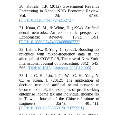
30. Koirala, T.P. (2012) Government Revenue
Forecasting in Nepal; NRB Economic Review,
Vol. 24: 47-60.
[
DOI:10.3126/nrber.v24i2.52727
]
31. Kuan, C. M., & White, H. (1994). Artificial
neural networks: An econometric perspective.
Econometric Reviews, 13(1), 1-91.
[
DOI:10.1080/07474939408800273
]
32. Lahiri, K., & Yang, C. (2022). Boosting tax
revenues with mixed-frequency data in the
aftermath of COVID-19, The case of New York.
International Journal of Forecasting, 38(2), 545-
566. [
DOI:10.1016/j.ijforecast.2021.10.005
]
33. Lin, C. H., Lin, I. C., Wu, C. H., Yang, Y.
C., & Roan, J. (2012). The application of
decision tree and artificial neural network to
income tax audit: the examples of profit-seeking
enterprise income tax and individual income tax
in Taiwan. Journal of the Chinese Institute of
Engineers, 35(4), 401-411.
[
DOI:10.1080/02533839.2012.655901
]