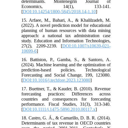
determinants. Montenegrin Journal of
Economics, 14(1), 133-141.
[
DOI:10.14254/1800-5845/2018.14-1.10
]
15. Arfaee, M., Bahari, A., & Khalilzadeh, M.
(2022). A novel prediction model for educational
planning of human resources with data mining
approach: a national tax administration case
study. Education and Information Technologies,
27(2), 2209-2239. [
DOI:10.1007/s10639-021-
10699-6
]
16. Battiston, P., Gamba, S., & Santoro, A.
(2024). Machine learning and the optimization of
prediction-based policies. Technological
Forecasting and Social Change, 199, 123080.
[
DOI:10.1016/j.techfore.2023.123080
]
17. Buettner, T., & Kauder, B. (2010). Revenue
forecasting practices: Differences across
countries and consequences for forecasting
performance. Fiscal Studies, 31(3), 313-340.
[
DOI:10.1111/j.1475-5890.2010.00117.x
]
18. Castro, G. Á., & Camarillo, D. B. R. (2014).
Determinants of tax revenue in OECD countries