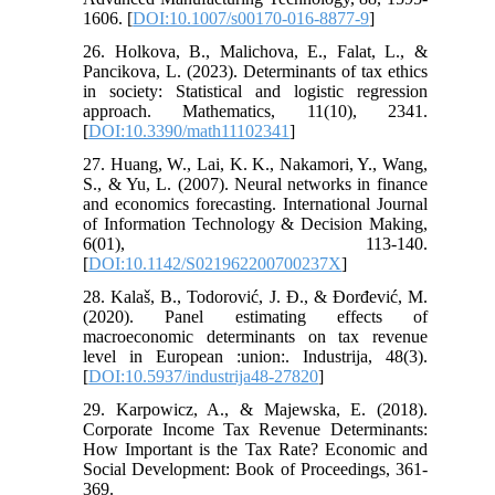
1606. [
DOI:10.1007/s00170-016-8877-9
]
26. Holkova, B., Malichova, E., Falat, L., &
Pancikova, L. (2023). Determinants of tax ethics
in society: Statistical and logistic regression
approach. Mathematics, 11(10), 2341.
[
DOI:10.3390/math11102341
]
27. Huang, W., Lai, K. K., Nakamori, Y., Wang,
S., & Yu, L. (2007). Neural networks in finance
and economics forecasting. International Journal
of Information Technology & Decision Making,
6(01), 113-140.
[
DOI:10.1142/S021962200700237X
]
28. Kalaš, B., Todorović, J. Đ., & Đorđević, M.
(2020). Panel estimating effects of
macroeconomic determinants on tax revenue
level in European :union:. Industrija, 48(3).
[
DOI:10.5937/industrija48-27820
]
29. Karpowicz, A., & Majewska, E. (2018).
Corporate Income Tax Revenue Determinants:
How Important is the Tax Rate? Economic and
Social Development: Book of Proceedings, 361-
369.