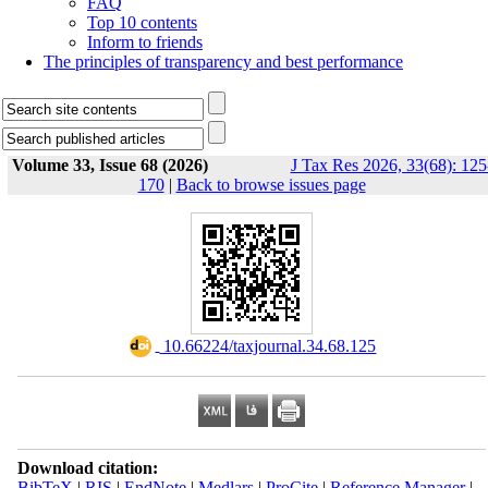
FAQ
Top 10 contents
Inform to friends
The principles of transparency and best performance
Volume 33, Issue 68 (2026)
J Tax Res 2026, 33(68): 125
170
|
Back to browse issues page
‎ 10.66224/taxjournal.34.68.125
Download citation:
BibTeX
|
RIS
|
EndNote
|
Medlars
|
ProCite
|
Reference Manager
|