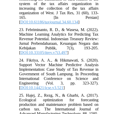
system of the tax affairs organization in
increasing the collection of the tax affairs
organization of West. J Tax Res, 31 (60), 133-
165. [In Persian]
[
DOI:10.61186/taxjournal.34.60.134
]
23. Febriminanto, R. D., & Wasesa, M. (2022).
Machine Learning Analytics for Predicting Tax
Revenue Potential. Indonesian Treasury Review:
Jurnal Perbendaharaan, Keuangan Negara dan
Kebijakan Publik, 7(3), 193-205.
[
DOI:10.33105/itrev.v7i3.497
]
24. Fikriya, A. A., & Hikmawati, S. (2020).
Support Vector Machine Predictive Analysis
Implementation: Case Study of Tax Revenue in
Government of South Lampung. In Proceeding
International Conference on Science and
Engineering (Vol. 3, pp. 323-327).
[
DOI:10.14421/icse.v3.521
]
25. Hajej, Z., Rezg, N., & Gharbi, A. (2017).
Ecological optimization for forecasting
production and maintenance problem based on
carbon tax. The International Journal of
Advanced Manufacturing Technology, 88, 1595-