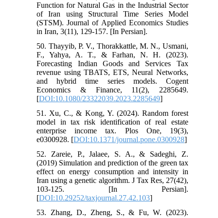
Function for Natural Gas in the Industrial Sector
of Iran using Structural Time Series Model
(STSM). Journal of Applied Economics Studies
in Iran, 3(11), 129-157. [In Persian].
50. Thayyib, P. V., Thorakkattle, M. N., Usmani,
F., Yahya, A. T., & Farhan, N. H. (2023).
Forecasting Indian Goods and Services Tax
revenue using TBATS, ETS, Neural Networks,
and hybrid time series models. Cogent
Economics & Finance, 11(2), 2285649.
[
DOI:10.1080/23322039.2023.2285649
]
51. Xu, C., & Kong, Y. (2024). Random forest
model in tax risk identification of real estate
enterprise income tax. Plos One, 19(3),
e0300928. [
DOI:10.1371/journal.pone.0300928
]
52. Zareie, P., Jalaee, S. A., & Sadeghi, Z.
(2019) Simulation and prediction of the green tax
effect on energy consumption and intensity in
Iran using a genetic algorithm. J Tax Res, 27(42),
103-125. [In Persian].
[
DOI:10.29252/taxjournal.27.42.103
]
53. Zhang, D., Zheng, S., & Fu, W. (2023).