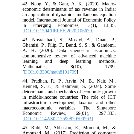
42. Neog, Y., & Gaur, A. K. (2020). Macro-
economic determinants of tax revenue in India:
an application of dynamic simultaneous equation
model. International Journal of Economic Policy
in Emerging Economies, 13(1), 13-35.
[
DOI:10.1504/IJEPEE.2020.106679
]
43. Nosratabadi, S., Mosavi, A., Duan, P.,
Ghamisi, P., Filip, F., Band, S. S., & Gandomi,
A. H. (2020). Data science in economics:
comprehensive review of advanced machine
learning and deep learning methods.
Mathematics, 8(10), 1799.
[
DOI:10.3390/math8101799
]
44. Pradhan, R. P., Arvin, M. B., Nair, M.,
Bennett, S. E., & Bahmani, S. (2024). Some
determinants and mechanics of economic growth
in middle-income countries: The role of ICT
infrastructure development, taxation and other
macroeconomic variables. The Singapore
Economic Review, 69(01), 297-333.
[
DOI:10.1142/S0217590820500563
]
45. Ruhi, M., Abbasian, E., Momeni, M., &
Amouzad, M., (2017). Prediction of corporate