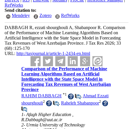
RefWorks
Send citation to:
Mendeley
Zotero
RefWorks
DABBAGH R, ezzati shourghouli A, Shabanpoor R. Comparison
of the Performance of Machine Learning Algorithms Based on
Artificial Intelligence with the State Space Model in Forecasting
Tax Revenues of West Azerbaijan Province. J Tax Res 2026; 33
(68) :125-170
URL:
http://taxjournal.ir/article-1-2434-en.html
Comparison of the Performance of Machine
Learning Algorithms Based on Artificial
Intelligence with the State Space Model in
Forecasting Tax Revenues of West Azerbaijan
Province
*
1
RAHIM DABBAGH
,
Ahmad Ezzati
2
2
shourghouli
,
Raheleh Shabanpoor
1- Afagh Higher Education ,
R.Dabbagh@uut.ac.ir
2- Urmia University of Technology