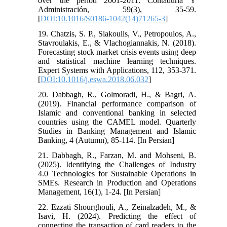
over the period 2001-2011. Contaduría Y
Administración, 59(3), 35-59.
[
DOI:10.1016/S0186-1042(14)71265-3
]
19. Chatzis, S. P., Siakoulis, V., Petropoulos, A.,
Stavroulakis, E., & Vlachogiannakis, N. (2018).
Forecasting stock market crisis events using deep
and statistical machine learning techniques.
Expert Systems with Applications, 112, 353-371.
[
DOI:10.1016/j.eswa.2018.06.032
]
20. Dabbagh, R., Golmoradi, H., & Bagri, A.
(2019). Financial performance comparison of
Islamic and conventional banking in selected
countries using the CAMEL model. Quarterly
Studies in Banking Management and Islamic
Banking, 4 (Autumn), 85-114.‏ [In Persian]
21. Dabbagh, R., Farzan, M. and Mohseni, B.
(2025). Identifying the Challenges of Industry
4.0 Technologies for Sustainable Operations in
SMEs. Research in Production and Operations
Management, 16(1), 1-24. [In Persian]
22. Ezzati Shourghouli, A., Zeinalzadeh, M., &
Isavi, H. (2024). Predicting the effect of
connecting the transaction of card readers to the