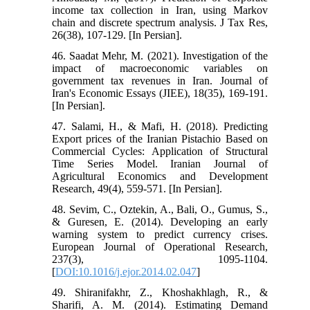
income tax collection in Iran, using Markov
chain and discrete spectrum analysis. J Tax Res,
26(38), 107-129. [In Persian].
46. Saadat Mehr, M. (2021). Investigation of the
impact of macroeconomic variables on
government tax revenues in Iran. Journal of
Iran's Economic Essays (JIEE), 18(35), 169-191.
[In Persian].
47. Salami, H., & Mafi, H. (2018). Predicting
Export prices of the Iranian Pistachio Based on
Commercial Cycles: Application of Structural
Time Series Model. Iranian Journal of
Agricultural Economics and Development
Research, 49(4), 559-571. [In Persian].
48. Sevim, C., Oztekin, A., Bali, O., Gumus, S.,
& Guresen, E. (2014). Developing an early
warning system to predict currency crises.
European Journal of Operational Research,
237(3), 1095-1104.
[
DOI:10.1016/j.ejor.2014.02.047
]
49. Shiranifakhr, Z., Khoshakhlagh, R., &
Sharifi, A. M. (2014). Estimating Demand