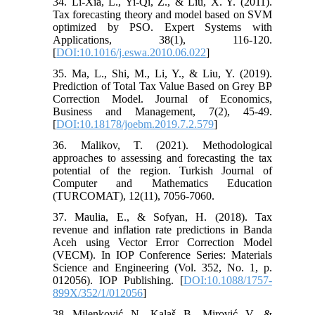
34. Li-Xia, L., Yi-Qi, Z., & Liu, X. Y. (2011).
Tax forecasting theory and model based on SVM
optimized by PSO. Expert Systems with
Applications, 38(1), 116-120.
[
DOI:10.1016/j.eswa.2010.06.022
]
35. Ma, L., Shi, M., Li, Y., & Liu, Y. (2019).
Prediction of Total Tax Value Based on Grey BP
Correction Model. Journal of Economics,
Business and Management, 7(2), 45-49.
[
DOI:10.18178/joebm.2019.7.2.579
]
36. Malikov, T. (2021). Methodological
approaches to assessing and forecasting the tax
potential of the region. Turkish Journal of
Computer and Mathematics Education
(TURCOMAT), 12(11), 7056-7060.
37. Maulia, E., & Sofyan, H. (2018). Tax
revenue and inflation rate predictions in Banda
Aceh using Vector Error Correction Model
(VECM). In IOP Conference Series: Materials
Science and Engineering (Vol. 352, No. 1, p.
012056). IOP Publishing. [
DOI:10.1088/1757-
899X/352/1/012056
]
38. Milenković, N., Kalaš, B., Mirović, V., &