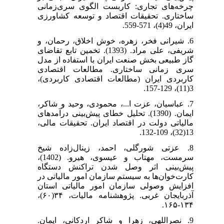
چرخه‌‌های تجاری: کاربست الگوی سری‌زمانی
ساختاری. تحقیقات اقتصاد و توسعه کشاورزی
ایران، 49(4)، 571-559.
6. شیرانی فخر، زهره، خوش اخلاق، رحمان، و
شریفی، علی مراد. (1393). تخمین تابع تقاضای
گاز طبیعی بخش صنعت ایران با استفاده از مدل
سری زمانی ساختاری. مطالعات اقتصادی
کاربردی ایران (مطالعات اقتصادی کاربردی)،
3(11)، 129-157.
7. عباسیان، عزت ا...، محمودی، وحید و شاکر،
ایمان. (1390). تحلیل خطای پیش‌بینی درآمدهای
مالیاتی دولت در اقتصاد ایران. تحقیقات مالی،
13(32)، 109-132.
8. عزتی شورگلی، احمد، زینال‌زاده شیخ
سرمست، مهتاب و عیسوی، هیرو. (1402)،
پیش‌بینی اثر وصل شدن تراکنش دستگاه
کارت‌خوان‌ها به سیستم سازمان امور مالیاتی در
افزایش وصولی سازمان امور مالیاتی استان
آذربایجان غربی. پژوهشنامه مالیات، ۳۴(۶۰)،
۱۳۴-۱۶۵.
9. نصراللهی، زهرا و شاکر اردکانی، ایمان.