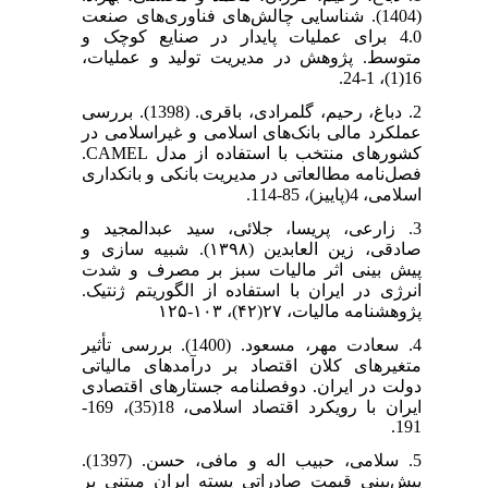
(1404). شناسایی چالش‌های فناوری‌های صنعت
4.0 برای عملیات پایدار در صنایع کوچک و
متوسط. پژوهش در مدیریت تولید و عملیات،
16(1)، 1-24.
2. دباغ، رحیم، گلمرادی، باقری. (1398). بررسی
عملکرد مالی بانک‌های اسلامی و غیراسلامی در
کشورهای منتخب با استفاده از مدل CAMEL.
فصل‌نامه مطالعاتی در مدیریت بانکی و بانکداری
اسلامی، 4(پاییز)، 85-114.
3. زارعی، پریسا، جلائی، سید عبدالمجید و
صادقی، زین العابدین (۱۳۹۸). شبیه سازی و
پیش بینی اثر مالیات سبز بر مصرف و شدت
انرژی در ایران با استفاده از الگوریتم ژنتیک.
پژوهشنامه مالیات، ۲۷(۴۲)، ۱۰۳-۱۲۵
4. سعادت مهر، مسعود. (1400). بررسی تأثیر
متغیرهای کلان اقتصاد بر درآمدهای مالیاتی
دولت در ایران. دوفصلنامه جستارهای اقتصادی
ایران با رویکرد اقتصاد اسلامی، 18(35)، 169-
191.
5. سلامی، حبیب اله و مافی، حسن. (1397).
پیش‌بینی قیمت صادراتی پسته ایران مبتنی بر