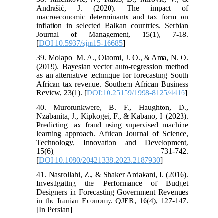
Andrašić, J. (2020). The impact of
macroeconomic determinants and tax form on
inflation in selected Balkan countries. Serbian
Journal of Management, 15(1), 7-18.
[
DOI:10.5937/sjm15-16685
]
39. Molapo, M. A., Olaomi, J. O., & Ama, N. O.
(2019). Bayesian vector auto-regression method
as an alternative technique for forecasting South
African tax revenue. Southern African Business
Review, 23(1). [
DOI:10.25159/1998-8125/4416
]
40. Murorunkwere, B. F., Haughton, D.,
Nzabanita, J., Kipkogei, F., & Kabano, I. (2023).
Predicting tax fraud using supervised machine
learning approach. African Journal of Science,
Technology, Innovation and Development,
15(6), 731-742.
[
DOI:10.1080/20421338.2023.2187930
]
41. Nasrollahi, Z., & Shaker Ardakani, I. (2016).
Investigating the Performance of Budget
Designers in Forecasting Government Revenues
in the Iranian Economy. QJER, 16(4), 127-147.
[In Persian]