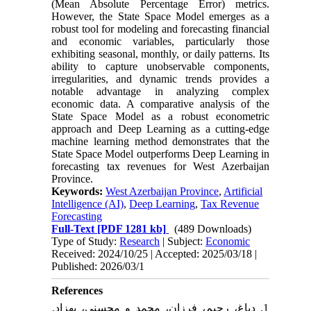
(Mean Absolute Percentage Error) metrics.
However, the State Space Model emerges as a
robust tool for modeling and forecasting financial
and economic variables, particularly those
exhibiting seasonal, monthly, or daily patterns. Its
ability to capture unobservable components,
irregularities, and dynamic trends provides a
notable advantage in analyzing complex
economic data. A comparative analysis of the
State Space Model as a robust econometric
approach and Deep Learning as a cutting-edge
machine learning method demonstrates that the
State Space Model outperforms Deep Learning in
forecasting tax revenues for West Azerbaijan
Province.
Keywords:
West Azerbaijan Province
,
Artificial
Intelligence (AI)
,
Deep Learning
,
Tax Revenue
Forecasting
Full-Text
[PDF 1281 kb]
(489 Downloads)
Type of Study:
Research
| Subject:
Economic
Received: 2024/10/25 | Accepted: 2025/03/18 |
Published: 2026/03/1
References
1. دباغ، رحیم، فرزان، محمد و محسنی، بهزاد.