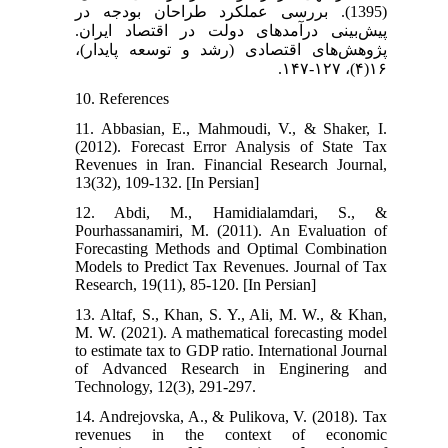
(1395). بررسی عملکرد طراحان بودجه در
پیش‌بینی درآمدهای دولت در اقتصاد ایران.
پژوهش‌های اقتصادی (رشد و توسعه پايدار)،
۱۶(۴)، ۱۲۷-۱۴۷.
10. References
11. Abbasian, E., Mahmoudi, V., & Shaker, I.
(2012). Forecast Error Analysis of State Tax
Revenues in Iran. Financial Research Journal,
13(32), 109-132. [In Persian]
12. Abdi, M., Hamidialamdari, S., &
Pourhassanamiri, M. (2011). An Evaluation of
Forecasting Methods and Optimal Combination
Models to Predict Tax Revenues. Journal of Tax
Research, 19(11), 85-120. [In Persian]
13. Altaf, S., Khan, S. Y., Ali, M. W., & Khan,
M. W. (2021). A mathematical forecasting model
to estimate tax to GDP ratio. International Journal
of Advanced Research in Enginering and
Technology, 12(3), 291-297.
14. Andrejovska, A., & Pulikova, V. (2018). Tax
revenues in the context of economic