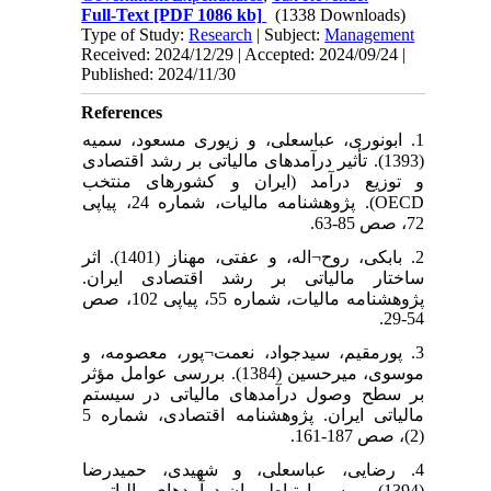
Full-Text
[PDF 1086 kb]
(1338 Downloads)
Type of Study:
Research
| Subject:
Management
Received: 2024/12/29 | Accepted: 2024/09/24 |
Published: 2024/11/30
References
1. ابونوری، عباسعلی، و زیوری مسعود، سمیه
(1393). تأثیر درآمدهای مالیاتی بر رشد اقتصادی
و توزیع درآمد (ایران و کشورهای منتخب
OECD). پژوهشنامه مالیات، شماره 24، پیاپی
72، صص 85-63.
2. بابکی، روح¬اله، و عفتی، مهناز (1401). اثر
ساختار مالیاتی بر رشد اقتصادی ایران.
پژوهشنامه مالیات، شماره 55، پیاپی 102، صص
54-29.
3. پورمقیم، سیدجواد، نعمت¬پور، معصومه، و
موسوی، میرحسین (1384). بررسی عوامل مؤثر
بر سطح وصول درآمدهای مالیاتی در سیستم
مالیاتی ایران. پژوهشنامه اقتصادی، شماره 5
(2)، صص 187-161.
4. رضایی، عباسعلی، و شهیدی، حمیدرضا
(1394). بررسی ارتباط میان درآمدهای مالیاتی و