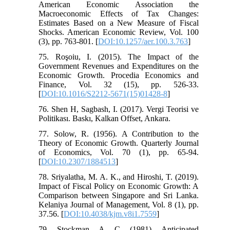
American Economic Association the
Macroeconomic Effects of Tax Changes:
Estimates Based on a New Measure of Fiscal
Shocks. American Economic Review, Vol. 100
(3), pp. 763-801. [
DOI:10.1257/aer.100.3.763
]
75. Roşoiu, I. (2015). The Impact of the
Government Revenues and Expenditures on the
Economic Growth. Procedia Economics and
Finance, Vol. 32 (15), pp. 526-33.
[
DOI:10.1016/S2212-5671(15)01428-8
]
76. Shen H, Sagbash, I. (2017). Vergi Teorisi ve
Politikası. Baskı, Kalkan Offset, Ankara.
77. Solow, R. (1956). A Contribution to the
Theory of Economic Growth. Quarterly Journal
of Economics, Vol. 70 (1), pp. 65-94.
[
DOI:10.2307/1884513
]
78. Sriyalatha, M. A. K., and Hiroshi, T. (2019).
Impact of Fiscal Policy on Economic Growth: A
Comparison between Singapore and Sri Lanka.
Kelaniya Journal of Management, Vol. 8 (1), pp.
37.56. [
DOI:10.4038/kjm.v8i1.7559
]
79. Stockman, A. C. (1981). Anticipated