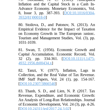
Inflation and the Capital Stock in a Cash In-
Advance Economy. Monetary Economics, Vol.
8, Issue 3, pp. 387-393. [
DOI:10.1016/0304-
3932(81)90018-0
]
80. Stoilova, D., and Patonov, N. (2013). An
Empirical Evidence for the Impact of Taxation
on Economy Growth in The European :union:.
Tourism and Management Studies, Vol. (3), pp.
1031-1039.
81. Swan, T. (1956). Economic Growth and
Capital Accumulation. Economic Record, Vol.
32 (2), pp. 334-361. [
DOI:10.1111/j.1475-
4932.1956.tb00434.x
]
82. Tanzi, V. (1977). Inflation, Lags in
Collection, and the Real Value of Tax Revenue.
IMF Staff Papers, Vol. 24 (1), pp. 154-167.
[
DOI:10.2307/3866540
]
83. Thanh, S. D., and Lien, N. P. (2017. Tax
Revenue, Expenditure, and Economic Growth:
An Analysis of Long-Run Relationships. Journal
of Economic Development, Vol. 24 (3), pp. 4-26.
[
DOI:10.24311/jed/2017.24.3.02
]