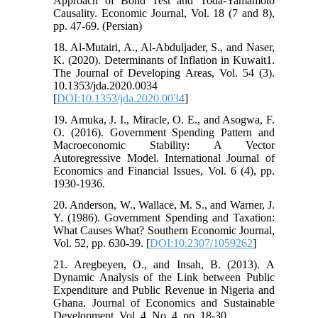
Approach of Bond Test and Toda-Yamamoto
Causality. Economic Journal, Vol. 18 (7 and 8),
pp. 47-69. (Persian)
18. Al-Mutairi, A., Al-Abduljader, S., and Naser,
K. (2020). Determinants of Inflation in Kuwait1.
The Journal of Developing Areas, Vol. 54 (3).
10.1353/jda.2020.0034
[
DOI:10.1353/jda.2020.0034
]
19. Amuka, J. I., Miracle, O. E., and Asogwa, F.
O. (2016). Government Spending Pattern and
Macroeconomic Stability: A Vector
Autoregressive Model. International Journal of
Economics and Financial Issues, Vol. 6 (4), pp.
1930-1936.
20. Anderson, W., Wallace, M. S., and Warner, J.
Y. (1986). Government Spending and Taxation:
What Causes What? Southern Economic Journal,
Vol. 52, pp. 630-39. [
DOI:10.2307/1059262
]
21. Aregbeyen, O., and Insah, B. (2013). A
Dynamic Analysis of the Link between Public
Expenditure and Public Revenue in Nigeria and
Ghana. Journal of Economics and Sustainable
Development, Vol. 4, No. 4, pp. 18-30.