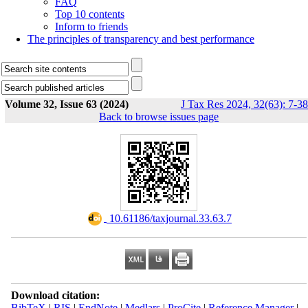
FAQ
Top 10 contents
Inform to friends
The principles of transparency and best performance
Volume 32, Issue 63 (2024)
J Tax Res 2024, 32(63): 7-38
Back to browse issues page
‎ 10.61186/taxjournal.33.63.7
Download citation:
BibTeX
|
RIS
|
EndNote
|
Medlars
|
ProCite
|
Reference Manager
|