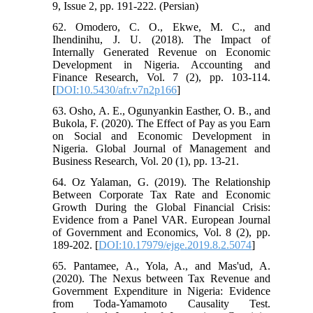
9, Issue 2, pp. 191-222. (Persian)
62. Omodero, C. O., Ekwe, M. C., and
Ihendinihu, J. U. (2018). The Impact of
Internally Generated Revenue on Economic
Development in Nigeria. Accounting and
Finance Research, Vol. 7 (2), pp. 103-114.
[
DOI:10.5430/afr.v7n2p166
]
63. Osho, A. E., Ogunyankin Easther, O. B., and
Bukola, F. (2020). The Effect of Pay as you Earn
on Social and Economic Development in
Nigeria. Global Journal of Management and
Business Research, Vol. 20 (1), pp. 13-21.
64. Oz Yalaman, G. (2019). The Relationship
Between Corporate Tax Rate and Economic
Growth During the Global Financial Crisis:
Evidence from a Panel VAR. European Journal
of Government and Economics, Vol. 8 (2), pp.
189-202. [
DOI:10.17979/ejge.2019.8.2.5074
]
65. Pantamee, A., Yola, A., and Mas'ud, A.
(2020). The Nexus between Tax Revenue and
Government Expenditure in Nigeria: Evidence
from Toda-Yamamoto Causality Test.