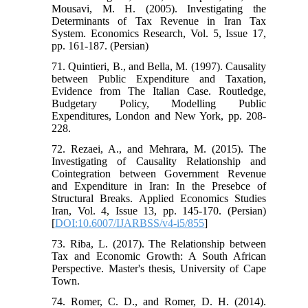
Mousavi, M. H. (2005). Investigating the
Determinants of Tax Revenue in Iran Tax
System. Economics Research, Vol. 5, Issue 17,
pp. 161-187. (Persian)
71. Quintieri, B., and Bella, M. (1997). Causality
between Public Expenditure and Taxation,
Evidence from The Italian Case. Routledge,
Budgetary Policy, Modelling Public
Expenditures, London and New York, pp. 208-
228.
72. Rezaei, A., and Mehrara, M. (2015). The
Investigating of Causality Relationship and
Cointegration between Government Revenue
and Expenditure in Iran: In the Presebce of
Structural Breaks. Applied Economics Studies
Iran, Vol. 4, Issue 13, pp. 145-170. (Persian)
[
DOI:10.6007/IJARBSS/v4-i5/855
]
73. Riba, L. (2017). The Relationship between
Tax and Economic Growth: A South African
Perspective. Master's thesis, University of Cape
Town.
74. Romer, C. D., and Romer, D. H. (2014).