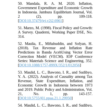
50. Mandala, R. A. M. 2020. Inflation,
Government Expenditure and Economic Growth
in Indonesia. Jambura Equilibrium Journal, Vol.
2 (2), pp. 109-118.
[
DOI:10.37479/jej.v2i2.6961
]
51. Marzo, M. (1998). Fiscal Policy and Growth:
A Survey. Quaderni, Working Paper DSE, No.
314.
52. Maulia, E., Miftahuddin, and Sofyan, H.
(2018). Tax Revenue and Inflation Rate
Predictions in Banda AcehUsing Vector Error
Correction Model (VECM). IOP Conference
Series: Materials Science and Engineering, 352.
[
DOI:10.1088/1757-899X/352/1/012056
]
53. Maulid, L. C., Bawono, I. R., and Sudibyo,
Y. A. (2022). Analysis of Causality among Tax
Revenue, State Expenditure, Inflation, and
Economic Growth in Indonesia between 1973
and 2019. Public Policy and Administration, Vol.
21, No. 1, pp. 143-157.
[
DOI:10.5755/j01.ppaa.21.1.29950
]
54. Maulid, L. C., Bawono, I. R., and Sudibyo,