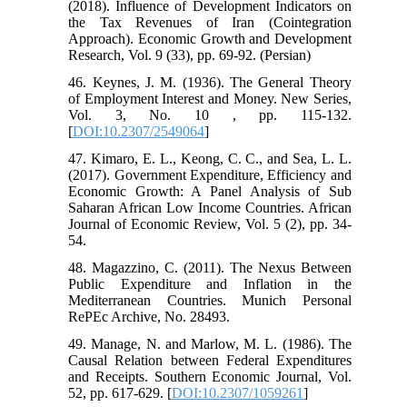
(2018). Influence of Development Indicators on
the Tax Revenues of Iran (Cointegration
Approach). Economic Growth and Development
Research, Vol. 9 (33), pp. 69-92. (Persian)
46. Keynes, J. M. (1936). The General Theory
of Employment Interest and Money. New Series,
Vol. 3, No. 10 , pp. 115-132.
[
DOI:10.2307/2549064
]
47. Kimaro, E. L., Keong, C. C., and Sea, L. L.
(2017). Government Expenditure, Efficiency and
Economic Growth: A Panel Analysis of Sub
Saharan African Low Income Countries. African
Journal of Economic Review, Vol. 5 (2), pp. 34-
54.
48. Magazzino, C. (2011). The Nexus Between
Public Expenditure and Inflation in the
Mediterranean Countries. Munich Personal
RePEc Archive, No. 28493.
49. Manage, N. and Marlow, M. L. (1986). The
Causal Relation between Federal Expenditures
and Receipts. Southern Economic Journal, Vol.
52, pp. 617-629. [
DOI:10.2307/1059261
]