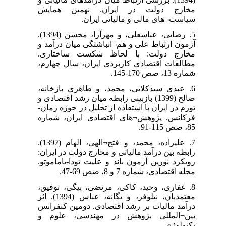
مخارج دولت در ایران. نهمین همایش
سیاست¬های مالی و مالیاتی ایران.
5. رضایی، عباسعلی، و مهرآرا، محسن (1394).
آزمون ارتباط علی و هم¬انباشتگی میان درآمد و
مخارج دولت: با لحاظ شکست ساختاری.
مطالعات اقتصادی کاربردی ایران، سال چهارم،
شماره 13، صص 170-145.
6. عبدی سیدکلایی، محمد، و طاهری بازخانه،
صالح (1399) بازبینی رابطه میان رشد اقتصادی و
تورم در ایران با استفاده از تحلیل در حوزه زمان-
فرکانس. پژوهش¬های اقتصادی ایران، شماره
85، صص 115-91.
7. علیزاده، محمد، و فتح¬الهی، الهام (1397).
رابطه بین درآمد مالیاتی و مخارج دولت در ایران:
رویکرد نورین آزمون باند و علیت تودا-یاماموتو.
مجله اقتصادی، شماره 7 و 8، صص 69-47.
8. غفاری، وحید، کاکی، مرتضی، بیگی، توفیق،
معتمدیان، نیلوفر، و یگانه، عباس (1394). اثر
درآمد مالیات بر رشد اقتصادی. دومین کنفرانس
بین¬المللی پژوهش در مهندسی، علوم و
تکنولوژی.