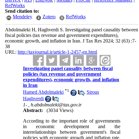
RefWorks
Send citation to:
Mendeley
Zotero
RefWorks
Abdolmaleki H, Haghverdi S. Investigating panel causality between
fiscal policies (tax revenue and government expenditures),
economic growth, and inflation in Iran. J Tax Res 2024; 32 (63) :7-
38
URL:
http://taxjournal.ir/article-1-2457-en.html
Investigating panel causality between fiscal
policies (tax revenue and government
expenditures), economic growth, and inflation
in Iran
*
1
Hamed Abdolmaleki
,
Sirous
Haghverdi
1- ,
h.abdolmaleki@tax.gov.ir
Abstract:
(3034 Views)
According to the important role of governments
in economic development and the
interrelationships between government's fiscal
policies with economic growth and inflation rate,