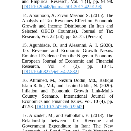
and Empirical Research, Vol. 4 (1), pp. 91-98.
[
DOI:10.20448/journal.501.2017.42.91.98
]
14. Abounoori, A, Zivari Masoud S. (2015). The
Analysis of Tax Revenues Effect on Economic
Growth and Income Distribution (In Iran and
Selected OECD Countries). Journal of Tax
Research, Vol. 22 (24), pp. 63-75. (Persian)
15. Agunbiade, O., and Alesanmi, A. I. (2020).
Tax Revenue and Economic Growth Nexus:
Empirical Evidence from the Nigerian Economy.
European Journal of Economic and Financial
Research, Vol. 4 (2), pp. 18-41.
[
DOI:10.46827/ejefr.v4i2.832
]
16. Ahmmed, M., Nezum Uddin, Md., Rafiqul
Islam Rafiq, Md., and Jashim Uddin, N. (2020).
Inflation and Economic Growth Link-Multi-
Country Scenario. International Journal of
Economics and Financial Issues, Vol. 10 (4), pp.
47-53. [
DOI:10.32479/ijefi.9942
]
17. Alizadeh, M., and Fathollahi, E. (2018). The
Relationship between Tax Revenue and
Government Expenditure in Iran: The New