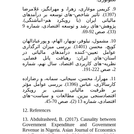
9. کریمی موغاری، زهرا، و مهرانگیز، غلامرضا
(1397). تأثیر شاخص¬های توسعه بر درآمدهای
مالیاتی ایران (با رویکرد هم¬انباشتگی).
پژوهش¬های رشد و توسعه اقتصادی، شماره 9
(33)، صص 92-69.
10. مشمول، نیلوفر، نوبهار، الهام، و پورعبادالهان
کویچ، محسن (1401). بررسی میزان اثرگذاری
عوامل تعیین¬کننده درآمدهای مالیاتی در
استان¬های ایران: رهیافت پانل فضایی.
نظریه¬های کاربردی اقتصاد، سال نهم، شماره
2، صص 222-191.
11. مهرآرا، محسن، سیجانی، سمانه، و رضازاده
کارسالاری، عباس (1396). بررسی عوامل مؤثر
بر ظرفیت مالیاتی مبتنی بر رویکرد
اقتصادسنجی بیزین. مطالعات و سیاست¬های
اقتصادی، شماره 13 (2)، صص 70-45.
12. References
13. Abdulrasheed, B. (2017). Causality between
Government Expenditure and Government
Revenue in Nigeria. Asian Journal of Economics