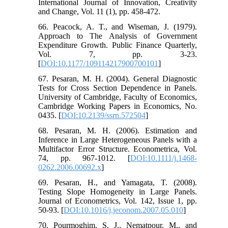
International Journal of Innovation, Creativity
and Change, Vol. 11 (1), pp. 458-472.
66. Peacock, A. T., and Wiseman, J. (1979).
Approach to The Analysis of Government
Expenditure Growth. Public Finance Quarterly,
Vol. 7, pp. 3-23.
[
DOI:10.1177/109114217900700101
]
67. Pesaran, M. H. (2004). General Diagnostic
Tests for Cross Section Dependence in Panels.
University of Cambridge, Faculty of Economics,
Cambridge Working Papers in Economics, No.
0435. [
DOI:10.2139/ssrn.572504
]
68. Pesaran, M. H. (2006). Estimation and
Inference in Large Heterogeneous Panels with a
Multifactor Error Structure. Econometrica, Vol.
74, pp. 967-1012. [
DOI:10.1111/j.1468-
0262.2006.00692.x
]
69. Pesaran, H., and Yamagata, T. (2008).
Testing Slope Homogeneity in Large Panels.
Journal of Econometrics, Vol. 142, Issue 1, pp.
50-93. [
DOI:10.1016/j.jeconom.2007.05.010
]
70. Pourmoghim, S. J., Nematpour, M., and