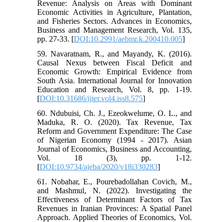
Revenue: Analysis on Areas with Dominant
Economic Activities in Agriculture, Plantation,
and Fisheries Sectors. Advances in Economics,
Business and Management Research, Vol. 135,
pp. 27-33. [
DOI:10.2991/aebmr.k.200410.005
]
59. Navaratnam, R., and Mayandy, K. (2016).
Causal Nexus between Fiscal Deficit and
Economic Growth: Empirical Evidence from
South Asia. International Journal for Innovation
Education and Research, Vol. 8, pp. 1-19.
[
DOI:10.31686/ijier.vol4.iss8.575
]
60. Ndubuisi, Ch. J., Ezeokwelume, O. L., and
Maduka, R. O. (2020). Tax Revenue, Tax
Reform and Government Expenditure: The Case
of Nigerian Economy (1994 - 2017). Asian
Journal of Economics, Business and Accounting,
Vol. 18 (3), pp. 1-12.
[
DOI:10.9734/ajeba/2020/v18i330283
]
61. Nobahar, E., Pourebadollahan Covich, M.,
and Mashmul, N. (2022). Investigating the
Effectiveness of Determinant Factors of Tax
Revenues in Iranian Provinces: A Spatial Panel
Approach. Applied Theories of Economics, Vol.