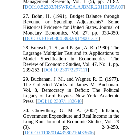
Management Research, Vol. 1 (5), pp. 71-82.
[
DOI:10.52283/NSWRCA.AJBMR.20110105A09
]
27. Bohn, H. (1991). Budget Balance through
Revenue or Spending Adjustments? Some
Historical Evidence for United States. Journal of
Monetary Economics, Vol. 27, pp. 333-359.
[
DOI:10.1016/0304-3932(91)90013-E
]
28. Breusch, T. S., and Pagan, A. R. (1980). The
Lagrange Multiplier Test and its Applications to
Model Specification in Econometrics. The
Review of Economic Studies, Vol. 47, No. 1. pp.
239-253. [
DOI:10.2307/2297111
]
29. Buchanan, J. M., and Wagner, R. E. (1977).
The Collected Works of James M. Buchanan.
Vol. 8, Democracy in Deficit: The Political
Legacy of Lord Keynes. New York: Academic
Press. [
DOI:10.2307/1182640
]
30. Chowdhury, G. M. A. (2002). Inflation,
Government Expenditure and Real Income in the
Long Run. Journal of Economic Studies, Vol. 29
(3), pp. 240-250.
[
DOI:10.1108/01443580210433606
]