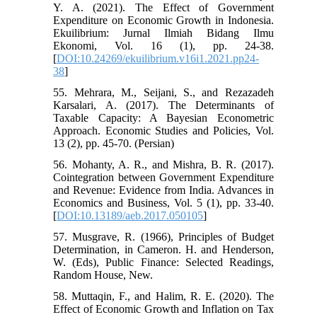
Y. A. (2021). The Effect of Government
Expenditure on Economic Growth in Indonesia.
Ekuilibrium: Jurnal Ilmiah Bidang Ilmu
Ekonomi, Vol. 16 (1), pp. 24-38.
[
DOI:10.24269/ekuilibrium.v16i1.2021.pp24-
38
]
55. Mehrara, M., Seijani, S., and Rezazadeh
Karsalari, A. (2017). The Determinants of
Taxable Capacity: A Bayesian Econometric
Approach. Economic Studies and Policies, Vol.
13 (2), pp. 45-70. (Persian)
56. Mohanty, A. R., and Mishra, B. R. (2017).
Cointegration between Government Expenditure
and Revenue: Evidence from India. Advances in
Economics and Business, Vol. 5 (1), pp. 33-40.
[
DOI:10.13189/aeb.2017.050105
]
57. Musgrave, R. (1966), Principles of Budget
Determination, in Cameron. H. and Henderson,
W. (Eds), Public Finance: Selected Readings,
Random House, New.
58. Muttaqin, F., and Halim, R. E. (2020). The
Effect of Economic Growth and Inflation on Tax