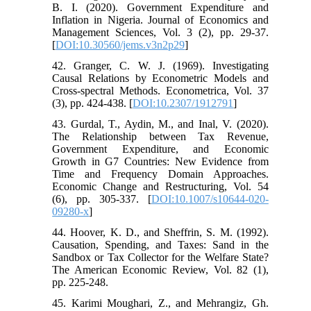
B. I. (2020). Government Expenditure and
Inflation in Nigeria. Journal of Economics and
Management Sciences, Vol. 3 (2), pp. 29-37.
[
DOI:10.30560/jems.v3n2p29
]
42. Granger, C. W. J. (1969). Investigating
Causal Relations by Econometric Models and
Cross-spectral Methods. Econometrica, Vol. 37
(3), pp. 424-438. [
DOI:10.2307/1912791
]
43. Gurdal, T., Aydin, M., and Inal, V. (2020).
The Relationship between Tax Revenue,
Government Expenditure, and Economic
Growth in G7 Countries: New Evidence from
Time and Frequency Domain Approaches.
Economic Change and Restructuring, Vol. 54
(6), pp. 305-337. [
DOI:10.1007/s10644-020-
09280-x
]
44. Hoover, K. D., and Sheffrin, S. M. (1992).
Causation, Spending, and Taxes: Sand in the
Sandbox or Tax Collector for the Welfare State?
The American Economic Review, Vol. 82 (1),
pp. 225-248.
45. Karimi Moughari, Z., and Mehrangiz, Gh.