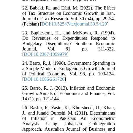
22. Babaki, R., and Efati, M. (2022). The Effect
of Tax Structure on Economic Growth in Iran.
Journal of Tax Research. Vol. 30 (54), pp. 29-54.
(Persian) [
DOI:10.52547/taxjournal.30.54.29
]
23. Baghestoni, H., and McNown, R. (1994).
Do Revenues or Expenditures Respond to
Budgetary Disequilibria? Southern Economic
Journal, Vol. 61, pp. 311-322.
[
DOI:10.2307/1059979
]
24. Barro, R. J. (1990). Government Spending in
a Simple Model of Endogenous Growth. Journal
of Political Economy, Vol. 98, pp. 103-124.
[
DOI:10.1086/261726
]
25. Barro, R. J. (2013). Inflation and Economic
Growth. Annals of Economics and Finance, Vol.
14 (1), pp. 121-144.
26. Bashir, F., Yasin, K., Khursheed, U., Khan,
J., and Junaid Qureshi, M. (2011). Determinants
of Inflation in Pakistan: An Econometric
Analysis Using Johansen Cointegration
Approach. Australian Journal of Business and