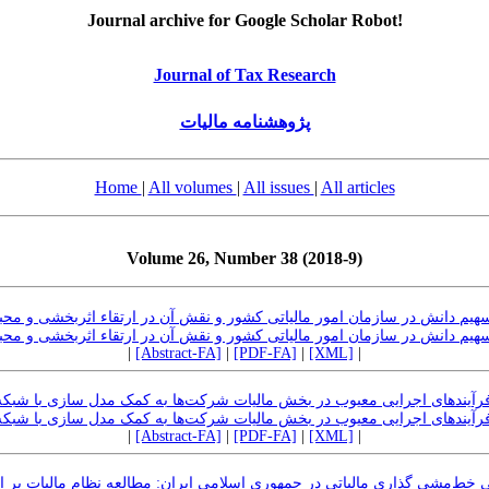
Journal archive for Google Scholar Robot!
Journal of Tax Research
پژوهشنامه مالیات
Home
|
All volumes
|
All issues
|
All articles
Volume 26, Number 38 (2018-9)
یم دانش در سازمان امور مالیاتی کشور و نقش آن در ارتقاء اثربخشی و محب
یم دانش در سازمان امور مالیاتی کشور و نقش آن در ارتقاء اثربخشی و محب
|
[Abstract-FA]
|
[PDF-FA]
|
[XML]
|
رآیندهای اجرایی معیوب در بخش مالیات شرکت‌ها به کمک مدل سازی با شبکه‌
رآیندهای اجرایی معیوب در بخش مالیات شرکت‌ها به کمک مدل سازی با شبکه‌
|
[Abstract-FA]
|
[PDF-FA]
|
[XML]
|
ط‌مشی گذاری مالیاتی در جمهوری اسلامی ایران: مطالعه نظام مالیات بر 